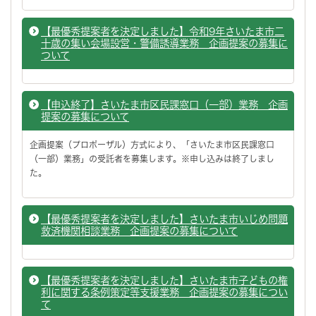
【最優秀提案者を決定しました】令和9年さいたま市二
十歳の集い会場設営・警備誘導業務 企画提案の募集に
ついて
【申込終了】さいたま市区民課窓口（一部）業務 企画
提案の募集について
企画提案（プロポーザル）方式により、「さいたま市区民課窓口
（一部）業務」の受託者を募集します。※申し込みは終了しまし
た。
【最優秀提案者を決定しました】さいたま市いじめ問題
救済機関相談業務 企画提案の募集について
【最優秀提案者を決定しました】さいたま市子どもの権
利に関する条例策定等支援業務 企画提案の募集につい
て