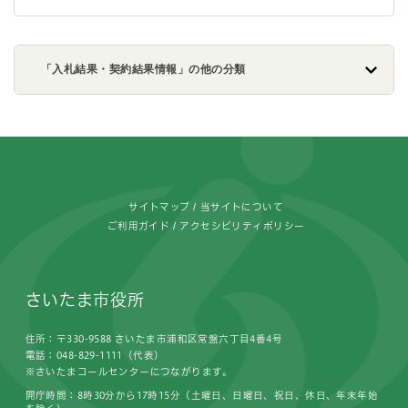
「入札結果・契約結果情報」の他の分類
フッターです。
サイトマップ
当サイトについて
ご利用ガイド
アクセシビリティポリシー
さいたま市役所
住所：〒330-9588 さいたま市浦和区常盤六丁目4番4号
電話：048-829-1111（代表）
※さいたまコールセンターにつながります。
開庁時間：8時30分から17時15分（土曜日、日曜日、祝日、休日、年末年始