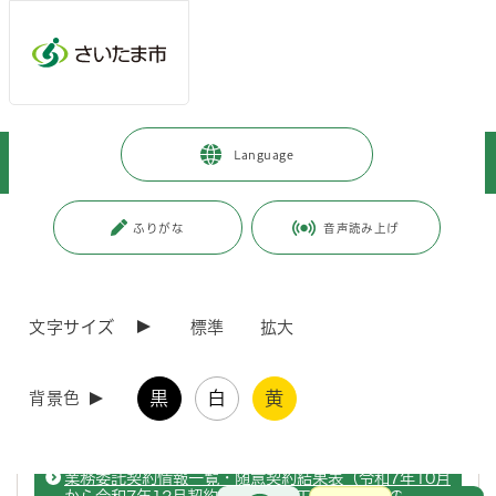
ページの本文です。
メインメニューへ移動
フッターへ移動します
メインメニューをスキップして本文へ移動
トップページ
>
事業者向けの情報
>
届出・手続き
>
入札・契約
>
Language
入札結果・契約結果情報
>
業務委託（建設工事に伴うものを除く）
ページ番号：J002753
ふりがな
音声読み上げ
業務委託（建設工事に伴うものを除く）
文字サイズ
標準
拡大
業務委託契約情報一覧・随意契約結果表（令和8年1月か
ら令和8年3月契約分）（建設工事に伴うものおよび水道
黒
白
黄
背景色
局発注のものを除く）
業務委託契約情報一覧・随意契約結果表（令和7年10月
お問合せ
メインメニューです。