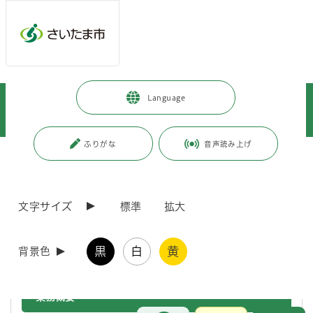
メインメニューへ移動
フッターへ移動します
メインメニューをスキップして本文へ移動
トップページ
>
事業者向けの情報
>
届出・手続き
>
入札・契約
>
Language
お知らせ
>
「さいたま市ＲＰＡ活用支援業務」の事業者を募集します（一般競争入札）
ふりがな
音声読み上げ
ページの本文です。
更新日付：2026年5月20日 / ページ番号：C130779
「さいたま市ＲＰＡ活用支援業務」の事業者を募
集します（一般競争入札）
文字サイズ
標準
拡大
一般競争入札により、「さいたま市ＲＰＡ活用支援業務」の事業者を募
黒
白
黄
背景色
集します。
業務概要
お問合せ
メインメニューです。