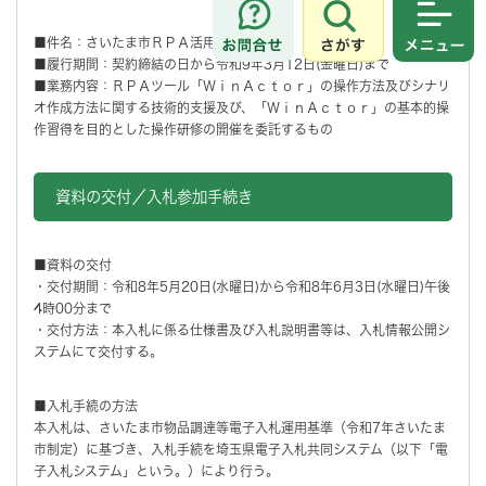
さがす
メニュ
■件名：さいたま市ＲＰＡ活用支援業務
■履行期間：契約締結の日から令和9年3月12日(金曜日)まで
■業務内容：ＲＰＡツール「ＷｉｎＡｃｔｏｒ」の操作方法及びシナリ
オ作成方法に関する技術的支援及び、「ＷｉｎＡｃｔｏｒ」の基本的操
作習得を目的とした操作研修の開催を委託するもの
資料の交付／入札参加手続き
■資料の交付
・交付期間：令和8年5月20日(水曜日)から令和8年6月3日(水曜日)午後
4時00分まで
・交付方法：本入札に係る仕様書及び入札説明書等は、入札情報公開シ
ステムにて交付する。
■入札手続の方法
本入札は、さいたま市物品調達等電子入札運用基準（令和7年さいたま
市制定）に基づき、入札手続を埼玉県電子入札共同システム（以下「電
子入札システム」という。）により行う。