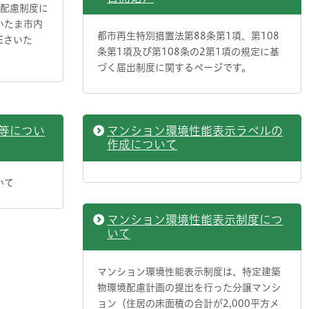
境配慮制度に
いたま市内
都市再生特別措置法第88条第1項、第108
Eさいた
条第1項及び第108条の2第1項の規定に基
づく届出制度に関するページです。
等につい
マンション環境性能表示ラベルの
作成について
いて
マンション環境性能表示制度につ
いて
マンション環境性能表示制度は、特定建築
物環境配慮計画の提出を行った分譲マンシ
ョン（住居の床面積の合計が2,000平方メ