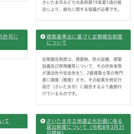
さいたま市みどりの条例第19条第1項の規
定により、緑化に関する協議が必要です。
の許可に
建築基準法に基づく定期報告制度
について
定期報告制度は、建築物、防火設備、建築
設備及び昇降機等について、その所有者等
が適法性や安全性を1、2級建築士等の専門
家に調査（検査）させ、その結果を特定行
政庁（さいたま市）に報告するよう義務付
けているものです。
いて
さいたま市立地適正化計画に係る
届出制度について（令和8年3月31
日開始）