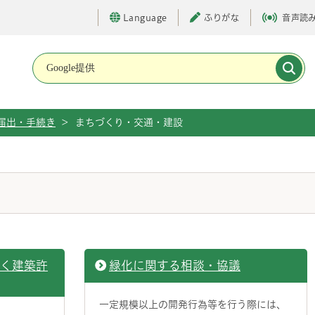
Language
ふりがな
音声読
メインメニューです。
届出・手続き
>
まちづくり・交通・建設
づく建築許
緑化に関する相談・協議
一定規模以上の開発行為等を行う際には、