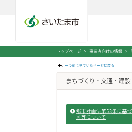
ページの本文です。
メインメニューへ移動
フッターへ移動します
メインメニューをスキップして本文へ移動
トップページ
>
事業者向けの情報
>
一つ前に見ていたページに戻る
まちづくり・交通・建設
都市計画法第53条に基
可等について