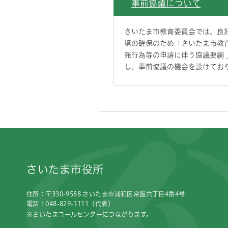
事前協議について
さいたま市教育委員会では、良
境の確保のため「さいたま市教
発行為等の申請に伴う協議要綱 
し、事前協議の機会を設けてお
フッターです。
さいたま市役所
住所：〒330-9588 さいたま市浦和区常盤六丁目4番4号
電話：048-829-1111（代表）
※さいたまコールセンターにつながります。