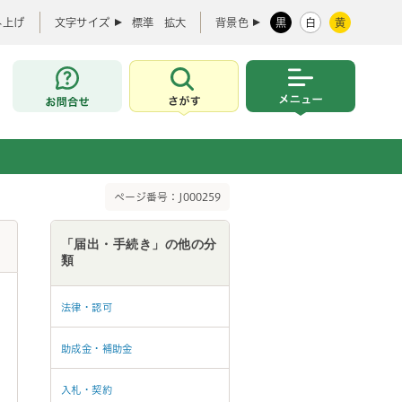
み上げ
文字サイズ
標準
拡大
背景色
黒
白
黄
お問合せ
さがす
メニュー
ページ番号：J000259
「届出・手続き」の他の分
類
法律・認可
助成金・補助金
入札・契約