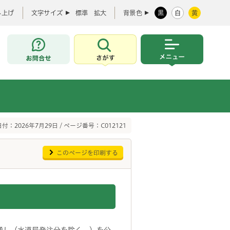
み上げ
文字サイズ
標準
拡大
背景色
黒
白
黄
お問合せ
さがす
メニュー
付：2026年7月29日 / ページ番号：C012121
このページを印刷する