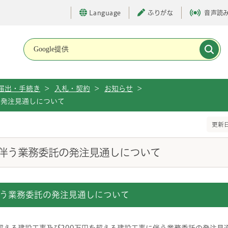
Language
ふりがな
音声読
メインメニューです。
届出・手続き
>
入札・契約
>
お知らせ
>
の発注見通しについて
更新日
伴う業務委託の発注見通しについて
う業務委託の発注見通しについて