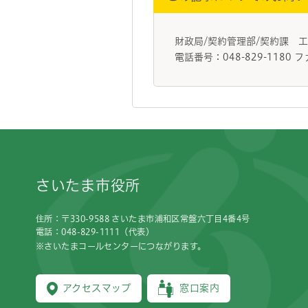
財政局/契約管理部/契約課 
電話番号：048-829-1180 フ
フッターです。
さいたま市役所
住所：〒330-9588 さいたま市浦和区常盤六丁目4番4号
電話：048-829-1111（代表）
※さいたまコールセンターにつながります。
アクセスマップ
窓口案内