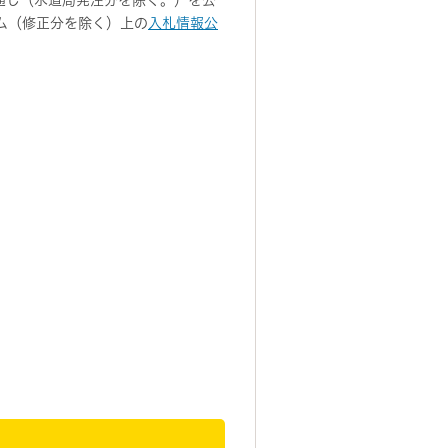
見通し（水道局発注分を除く。）を公
ム（修正分を除く）上の
入札情報公