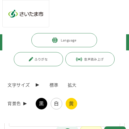
ページの本文です。
メインメニューへ移動
フッターへ移動します
メインメニューをスキップして本文へ移動
トップページ
>
暮らし・手続き
>
戸籍・住民票・印鑑登録
>
Language
お知らせ
ページ番号：J000075
ふりがな
音声読み上げ
お知らせ
文字サイズ
標準
拡大
令和8年熊本地震の被災者については、住民票の写し等
の交付手数料を免除します。
黒
白
黄
背景色
令和8年熊本地震の被災者については、住民票の写し等の交付手数
料を免除します。
お問合せ
メインメニューです。