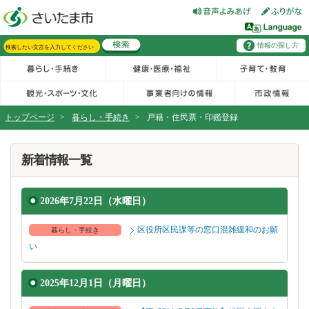
フッターへ移動
ページの先頭です。
ページの先頭に戻る
メインメニューへ移動
情報の探し方
メインメニューです。
サイト内検索。検索したいキーワードを入力し、検索ボタンをクリックもしくはキーボードのエンターキーを押してください。
トップページ
>
暮らし・手続き
>
戸籍・住民票・印鑑登録
ページの本文です。
新着情報一覧
2026年7月22日（水曜日）
区役所区民課等の窓口混雑緩和のお願
暮らし・手続き
い
2025年12月1日（月曜日）