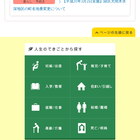
【平成31年3月2日実施】緑区大間木水
暮らし・手続き
深地区の町名地番変更について
このエリアではサイト内を人生のできごとから探しなおせます。また、イベント情報をお伝えしています。