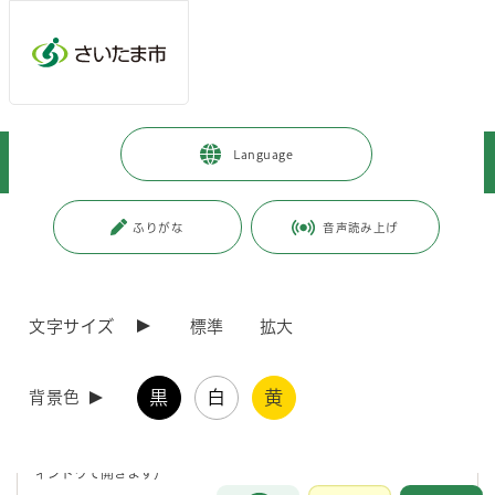
メインメニューへ移動
フッターへ移動します
メインメニューをスキップして本文へ移動
トップページ
>
暮らし・手続き
>
戸籍・住民票・印鑑登録
>
Language
町名地番の変更
>
住所変更に伴う関連機関への手続き
ページの本文です。
更新日付：2024年12月2日 / ページ番号：C098218
ふりがな
音声読み上げ
住所変更に伴う関連機関への手続き
文字サイズ
標準
拡大
町名地番変更による住所変更について、市や法務局等が職権で修正する
ものもありますが、皆様で住所変更の手続きを行っていただくものもあ
ります。ここでは、皆様に共通する手続きの必要なものについて、関係
黒
白
黄
機関等のリンク先をまとめています。
背景色
在留カード特別永住者証明書に関するページ【さいたま市】
（新しいウ
ィンドウで開きます）
お問合せ
メインメニューです。