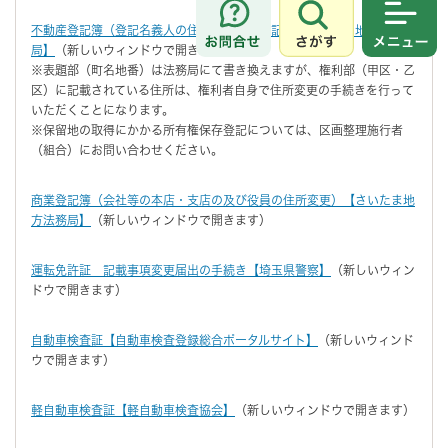
さがす
メニュ
不動産登記簿（登記名義人の住所の変更の登記）【さいたま地方法務
局】
（新しいウィンドウで開きます）
※表題部（町名地番）は法務局にて書き換えますが、権利部（甲区・乙
区）に記載されている住所は、権利者自身で住所変更の手続きを行って
いただくことになります。
※保留地の取得にかかる所有権保存登記については、区画整理施行者
（組合）にお問い合わせください。
商業登記簿（会社等の本店・支店の及び役員の住所変更）【さいたま地
方法務局】
（新しいウィンドウで開きます）
運転免許証 記載事項変更届出の手続き【埼玉県警察】
（新しいウィン
ドウで開きます）
自動車検査証【自動車検査登録総合ポータルサイト】
（新しいウィンド
ウで開きます）
軽自動車検査証【軽自動車検査協会】
（新しいウィンドウで開きます）