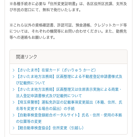
※各種手続きに必要な『住所変更証明書』は、各区役所区民課、支所及
び市民の窓口にて、無料で発行いたします。
※これら以外の資格確認書、許認可証、預金通帳、クレジットカード等
については、それぞれの機関等にお問い合わせください。また、勤務先
等への連絡もお願いします。
関連リンク
【さいたま市】在留カード（ざいりゅう かーど）
【さいたま地方法務局】区画整理による不動産登記申請書様式及
び記載例について
【さいたま地方法務局】区画整理又は住居表示実施による商業・
法人登記申請書様式及び記載例について
【埼玉県警察】運転免許証の記載事項変更届出（本籍、住所、氏
名等を変更する場合の届出）の手続
【自動車検査登録総合ポータルサイト】氏名・住所・使用の本拠
の位置等の変更
【軽自動車検査協会】住所変更（引越し）