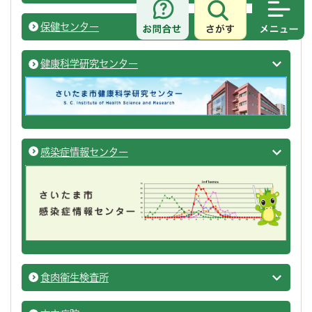
さがす
メニュ
保健センター
保健・
健康科学研究センター
健康科
感染症情報センター
感染症
食肉衛生検査所
保健・