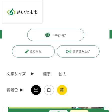
ページの本文です。
メインメニューへ移動
フッターへ移動します
メインメニューをスキップして本文へ移動
トップページ
>
施設を探す・予約する
>
保健・医療施設
Language
ページ番号：J001694
ふりがな
音声読み上げ
保健・医療施設
文字サイズ
標準
拡大
保健所
保健所
黒
白
黄
背景色
お問合せ
メインメニューです。