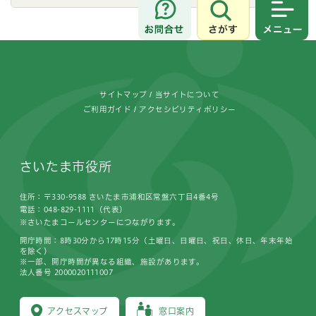
さがす
メニュ
フッターです。
サイトマップ
当サイトについて
ご利用ガイド
アクセシビリティポリシー
さいたま市役所
住所：〒330-9588 さいたま市浦和区常盤六丁目4番4号
電話：048-829-1111（代表）
※さいたまコールセンターにつながります。
開庁時間：8時30分から17時15分（土曜日、日曜日、祝日、休日、年末年始
を除く）
※一部、開庁時間が異なる組織、施設があります。
法人番号 2000020111007
アクセスマップ
窓口案内