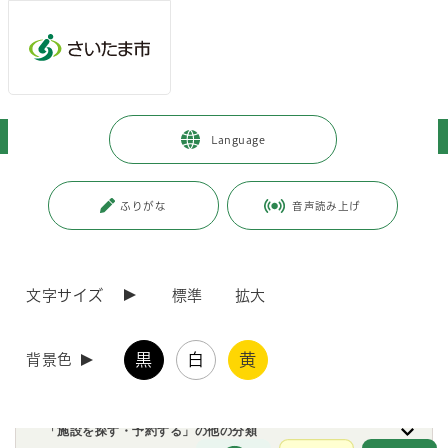
ページの本文です。
メインメニューへ移動
フッターへ移動します
メインメニューをスキップして本文へ移動
トップページ
>
施設を探す・予約する
>
図書館
Language
ページ番号：J000070
ふりがな
音声読み上げ
図書館
文字サイズ
標準
拡大
さいたま市図書館
黒
白
黄
背景色
「施設を探す・予約する」の他の分類
お問合せ
メインメニューです。