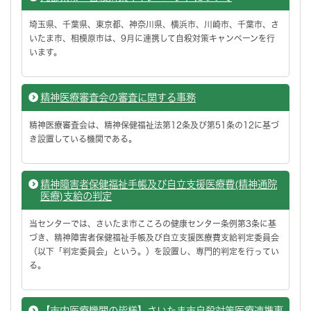
埼玉県、千葉県、東京都、神奈川県、横浜市、川崎市、千葉市、さ
いたま市、相模原市は、9月に連携して自殺対策キャンペーンを行
います。
精神医療審査会の審査に関する事務
精神医療審査会は、精神保健福祉法第12条及び第51条の12に基づ
き設置している機関である。
精神障害者保健福祉手帳及び自立支援医療費(精神通院
医療)支給の判定
当センターでは、さいたま市こころの健康センター条例第3条に基
づき、精神障害者保健福祉手帳及び自立支援医療費支給判定委員会
（以下「判定委員会」という。）を設置し、専門的判定を行ってい
る。
【市内医療機関の皆様】さいたま市自殺対策医療連携事