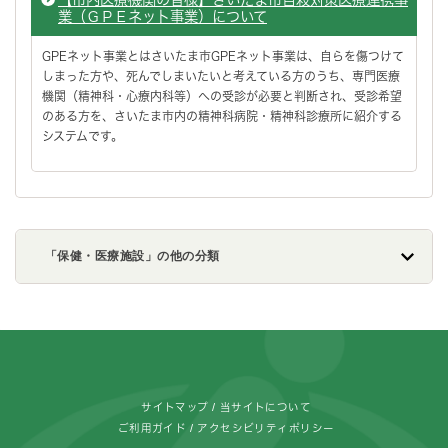
業（ＧＰＥネット事業）について
GPEネット事業とはさいたま市GPEネット事業は、自らを傷つけて
しまった方や、死んでしまいたいと考えている方のうち、専門医療
機関（精神科・心療内科等）への受診が必要と判断され、受診希望
のある方を、さいたま市内の精神科病院・精神科診療所に紹介する
システムです。
「保健・医療施設」の他の分類
フッターです。
サイトマップ
当サイトについて
ご利用ガイド
アクセシビリティポリシー