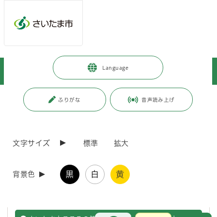
ページの本文です。
メインメニューへ移動
フッターへ移動します
メインメニューをスキップして本文へ移動
トップページ
>
施設を探す・予約する
>
保健・医療施設
>
Language
こころの健康センター
ページ番号：J002987
ふりがな
音声読み上げ
こころの健康センター
文字サイズ
標準
拡大
さいたま市こころの健康センター
黒
白
黄
背景色
さいたま市こころの健康センターが行っている事業や取組について
説明します。
お問合せ
メインメニューです。