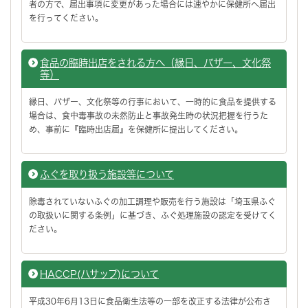
者の方で、届出事項に変更があった場合には速やかに保健所へ届出
を行ってください。
食品の臨時出店をされる方へ（縁日、バザー、文化祭
等）
縁日、バザー、文化祭等の行事において、一時的に食品を提供する
場合は、食中毒事故の未然防止と事故発生時の状況把握を行うた
め、事前に『臨時出店届』を保健所に提出してください。
ふぐを取り扱う施設等について
除毒されていないふぐの加工調理や販売を行う施設は「埼玉県ふぐ
の取扱いに関する条例」に基づき、ふぐ処理施設の認定を受けてく
ださい。
HACCP(ハサップ)について
平成30年6月13日に食品衛生法等の一部を改正する法律が公布さ