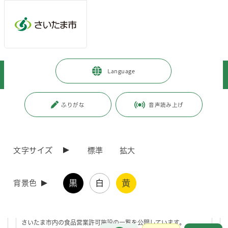
ページの本文です。
メインメニューへ移動
フッターへ移動します
メインメニューをスキップして本文へ移動
トップページ
>
施設を探す・予約する
>
保健・医療施設
>
保健所
>
Language
食品衛生
ページ番号：J001929
ふりがな
音声読み上げ
食品衛生
文字サイズ
標準
拡大
食品衛生課の紹介
黒
白
黄
背景色
食品営業許可施設一覧
さいたま市内の食品営業許可施設の一覧を公開しています。
お問合せ
メインメニューです。