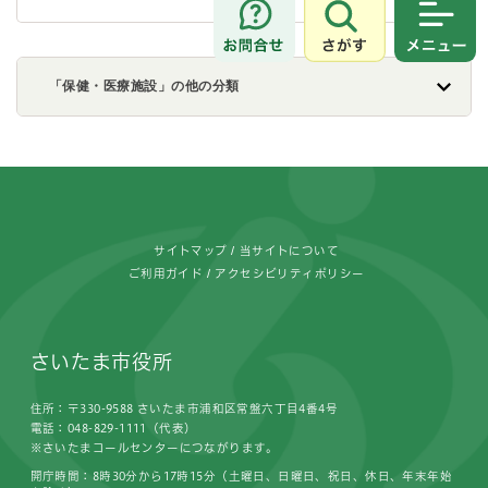
さがす
メニュ
「保健・医療施設」の他の分類
フッターです。
サイトマップ
当サイトについて
ご利用ガイド
アクセシビリティポリシー
さいたま市役所
住所：〒330-9588 さいたま市浦和区常盤六丁目4番4号
電話：048-829-1111（代表）
※さいたまコールセンターにつながります。
開庁時間：8時30分から17時15分（土曜日、日曜日、祝日、休日、年末年始