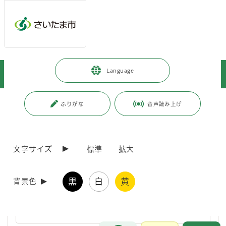
ページの本文です。
メインメニューへ移動
フッターへ移動します
メインメニューをスキップして本文へ移動
トップページ
>
施設を探す・予約する
>
保健・医療施設
>
Language
食肉衛生検査所
ページ番号：J001784
ふりがな
音声読み上げ
食肉衛生検査所
文字サイズ
標準
拡大
食肉衛生検査所の紹介
黒
白
黄
背景色
食肉衛生検査所では、「と畜場法」、「食鳥処理の事業の規制及び
食鳥検査に関する法律」、「食品衛生法」に基づき、安全な食肉を
提供するために、次のような仕事を行っています。
お問合せ
メインメニューです。