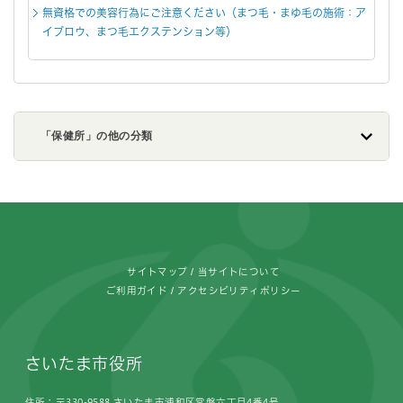
無資格での美容行為にご注意ください（まつ毛・まゆ毛の施術：ア
イブロウ、まつ毛エクステンション等）
「保健所」の他の分類
フッターです。
サイトマップ
当サイトについて
ご利用ガイド
アクセシビリティポリシー
さいたま市役所
住所：〒330-9588 さいたま市浦和区常盤六丁目4番4号