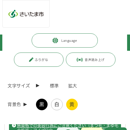
ページの本文です。
メインメニューへ移動
フッターへ移動します
メインメニューをスキップして本文へ移動
トップページ
>
施設を探す・予約する
>
保健・医療施設
>
保健所
>
Language
環境衛生
ページ番号：J001930
ふりがな
音声読み上げ
環境衛生
文字サイズ
標準
拡大
水道水質関連調査（令和7年度分）
黒
白
黄
背景色
水道水質関連調査（令和7年度分）報告様式を掲載しています。
無資格での美容行為にご注意ください（まつ毛・まゆ毛
お問合せ
メインメニューです。