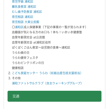
育児学級 浦和区
離乳食教室 浦和区
むし歯予防教室 浦和区
育児相談 浦和区
育児相談 大東公民館
〇
浦和区
成人保健事業（下記の事業の一覧が見られます）
血糖値が気になる方のお口も！体も！いきいき健康塾
血管年齢測定会 at公民館
血管年齢測定会 at浦和区役所
ぱくぱくごはん教室～幼児期の食事～浦和区
うらわ歯の日
うらわ健幸フェスタ
うらわピンクリボンの日
健康相談
こども家庭センター うらわ（妊娠出産包括支援担当）
その他
浦和ファットサルクラブ（自主ウォーキンググループ）
交通