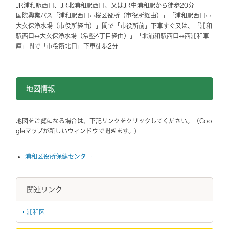
JR浦和駅西口、JR北浦和駅西口、又はJR中浦和駅から徒歩20分
国際興業バス「浦和駅西口↔桜区役所（市役所経由）」「浦和駅西口↔
大久保浄水場（市役所経由）」間で「市役所前」下車すぐ又は、「浦和
駅西口↔大久保浄水場（常盤4丁目経由）」「北浦和駅西口↔西浦和車
庫」間で「市役所北口」下車徒歩2分
地図情報をスキップする。
地図情報
地図をご覧になる場合は、下記リンクをクリックしてください。（Goo
gleマップが新しいウィンドウで開きます。)
浦和区役所保健センター
関連リンク
浦和区