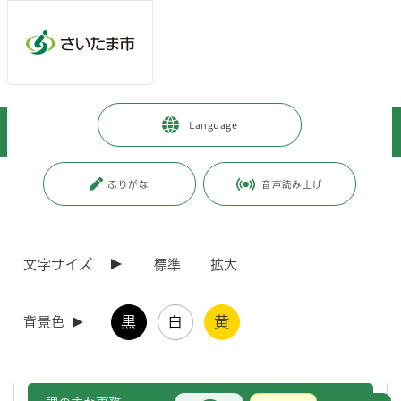
メインメニューへ移動
フッターへ移動します
メインメニューをスキップして本文へ移動
トップページ
>
浦和区
>
区政情報
>
区政について（総合）
>
Language
各課紹介
>
健康福祉部
>
保健センターの紹介
ページの本文です。
更新日付：2026年4月1日 / ページ番号：C040789
ふりがな
音声読み上げ
保健センターの紹介
文字サイズ
標準
拡大
住所 〒330－0061 さいたま市浦和区常盤六丁目4番18号
電話番号 048-824-3971 ファックス番号 048-825-7405
黒
白
黄
背景色
保健センターでは、保健師、管理栄養士、歯科衛生士等が、市民の健康
づくりに関する、各種健康教室、相談等を行っています。
お問合せ
メインメニューです。