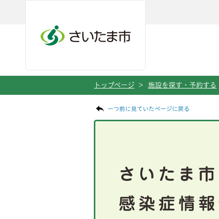
メインメニューへ移動
フッターへ移動します
メインメニューをスキップして本文へ移動
トップページ
>
施設を探す・予約する
ページの本文です。
一つ前に見ていたページに戻る