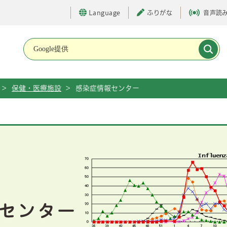
Language
ふりがな
音声読
メインメニューです。
>
保健・医療施設
>
感染症情報センター