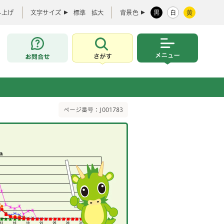
み上げ
文字サイズ
標準
拡大
背景色
黒
白
黄
お問合せ
さがす
メニュー
ページ番号：J001783