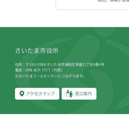
フッターです。
さいたま市役所
住所：〒330-9588 さいたま市浦和区常盤六丁目4番4号
電話：048-829-1111（代表）
※さいたまコールセンターにつながります。
アクセスマップ
窓口案内