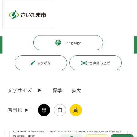
ページの本文です。
メインメニューへ移動
フッターへ移動します
メインメニューをスキップして本文へ移動
トップページ
>
施設を探す・予約する
>
保健・医療施設
>
保健所
>
Language
健康診査
ページ番号：J001925
ふりがな
音声読み上げ
健康診査
文字サイズ
標準
拡大
令和8年度「石綿読影の精度に係る調査」協力のお願い
黒
白
黄
背景色
さいたま市では環境省の委託を受け、肺がん検診等で異常所見がな
かった方のレントゲンについて、改めて地域の医療機関と環境省そ
れぞれに石綿関連所見がないかを診てもらい（読影）、その結果に
差がないか等の情報を集めるための「石綿読影の精度に係る調査」
お問合せ
を実施します。
メインメニューです。