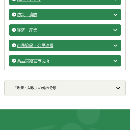
計画・
防災・消防
計画・
経済・産業
計画・
市民協働・公民連携
計画・
高品質経営市役所
計画・
「政策・財政」の他の分類
フッターです。