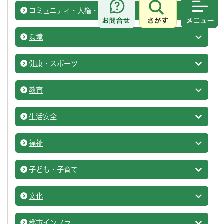
コミュニティ・人権・多文化共生
計画・
さがす
メニュ
環境
計画・
健康・スポーツ
計画・
教育
計画・
生活安全
計画・
福祉
計画・
子ども・子育て
計画・
文化
計画・
都市インフラ