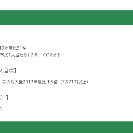
13年度比51%
民1人当たり) 2.8t－CO2以下
入目標】
の導入量2013年度比 1.9倍（7,971TJ以上）
標）】
ロ