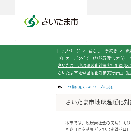
メインメニューへ移動
フッターへ移動します
メインメニューをスキップして本文へ移動
トップページ
>
暮らし・手続き
>
環
ゼロカーボン推進（地球温暖化対策）
さいたま市地球温暖化対策実行計画(区
さいたま市地球温暖化対策実行計画（
ページの本文です。
一つ前に見ていたページに戻る
さいたま市地球温暖化対
本市では、脱炭素社会の実現に向け
き姿（温室効果ガス排出実質ゼロ）