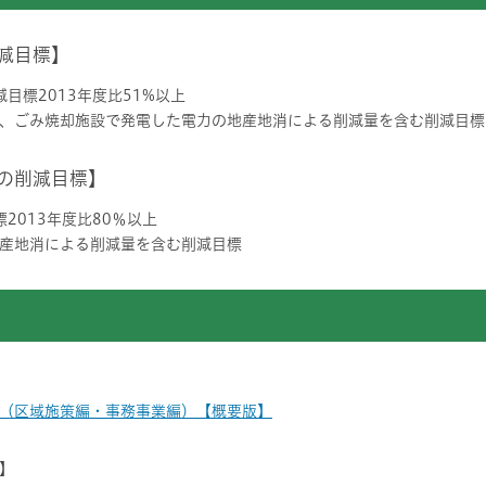
減目標】
目標2013年度比51%以上
、ごみ焼却施設で発電した電力の地産地消による削減量を含む削減目標
の削減目標】
2013年度比80％以上
産地消による削減量を含む削減目標
（区域施策編・事務事業編）【概要版】
）】