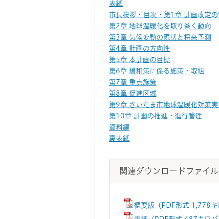
表紙
市長挨拶・目次・第1章 計画改定の
第2章 地球温暖化を取り巻く動向
第3章 気候変動の現状と将来予測
第4章 計画の方向性
第5章 本計画の目標
第6章 緩和策に係る施策・取組
第7章 重点施策
第8章 促進区域
第9章 さいたま市地球温暖化対策
第10章 計画の推進・進行管理
資料編
裏表紙
関連ダウンロードファイル
概要版（PDF形式 1,778