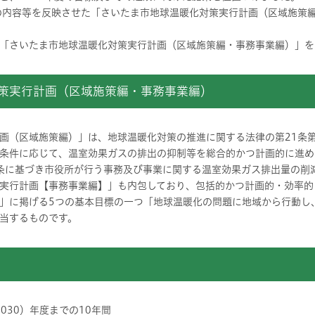
の内容等を反映させた「さいたま市地球温暖化対策実行計画（区域施策
「さいたま市地球温暖化対策実行計画（区域施策編・事務事業編）」を
対策実行計画（区域施策編・事務事業編）
画（区域施策編）」は、地球温暖化対策の推進に関する法律の第21条第
条件に応じて、温室効果ガスの排出の抑制等を総合的かつ計画的に進め
 条に基づき市役所が行う事務及び事業に関する温室効果ガス排出量の削
実行計画【事務事業編】」も内包しており、包括的かつ計画的・効率的
」に掲げる5つの基本目標の一つ「地球温暖化の問題に地域から行動し
当するものです。
2030）年度までの10年間