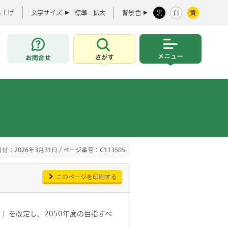
み上げ
文字サイズ
標準
拡大
背景色
黒
白
黄
お問合せ
さがす
メニュー
付：2026年3月31日 / ページ番号：C113505
このページを印刷する
」を改定し、2050年度の目指すべ