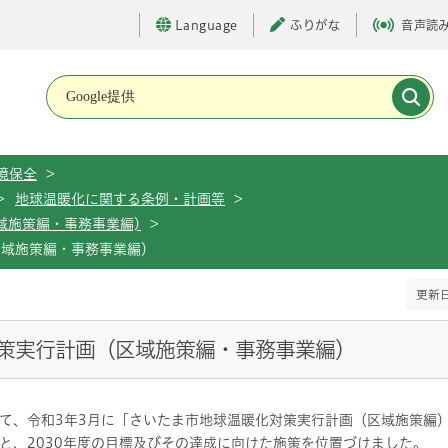
Language
ふりがな
音声読
メインメニューです。
境保全
>
>
地球温暖化に関する条例・計画等
>
域施策編・事務事業編)
>
区域施策編・事務事業編）
更新日
策実行計画（区域施策編・事務事業編）
て、令和3年3月に「さいたま市地球温暖化対策実行計画（区域施策編）
と、2030年度の目標及びその達成に向けた施策を位置づけました。