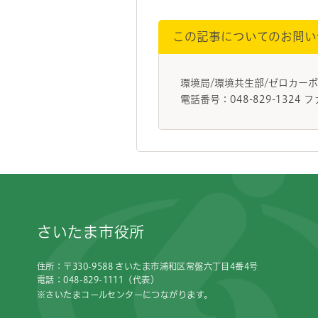
この記事についてのお問い
環境局/環境共生部/ゼロカー
電話番号：048-829-1324 フ
フッターです。
さいたま市役所
住所：〒330-9588 さいたま市浦和区常盤六丁目4番4号
電話：048-829-1111（代表）
※さいたまコールセンターにつながります。