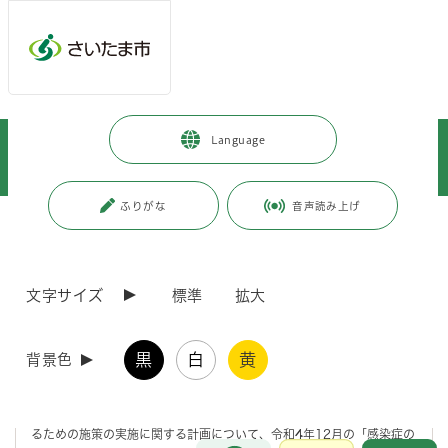
メインメニューへ移動
フッターへ移動します
メインメニューをスキップして本文へ移動
トップページ
>
健康・医療・福祉
>
健康・医療
>
Language
インフルエンザ・感染症
>
感染症予防
>
感染症予防計画
>
さいたま市感染症予防計画について
ふりがな
音声読み上げ
ページの本文です。
更新日付：2024年4月1日 / ページ番号：C113205
さいたま市感染症予防計画について
文字サイズ
標準
拡大
さいたま市感染症予防計画について
黒
白
黄
背景色
「さいたま市感染症予防計画」は、新型コロナウイルス感染症に関する
これまでの経験を踏まえ、都道府県のみが策定していた感染症を予防す
るための施策の実施に関する計画について、令和4年12月の「感染症の
お問合せ
メインメニューです。