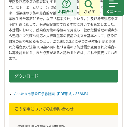
予防及び感染症の患者に対する医療に関する法律(平成10年法律第114
号。以下「法」という。)」の改正に伴い、同法第10条第14項に基づ
さがす
メニュ
き、感染症の予防の総合的な推進を図るための基本的な指針（平成11
年厚生省告示第115号。以下「基本指針」という。）及び埼玉県感染症
予防計画に即して、保健所設置市である本市においても策定しました。
本計画において、感染症対策の枠組みを見直し、健康危機管理の観点か
ら迅速かつ的確な対応と人権尊重等の要請の両立を基本として、感染症
対策の転換を図るものとし、法第9条第3項に基づき基本指針が変更さ
れた場合及び法第10条第4項に基づき県の予防計画が変更された場合に
は再検討を加え、また必要があると認めるときは、これを変更していき
ます。
ダウンロード
さいたま市感染症予防計画（PDF形式：356KB）
この記事についてのお問い合わせ
保健衛生局/保健部/地域医療課