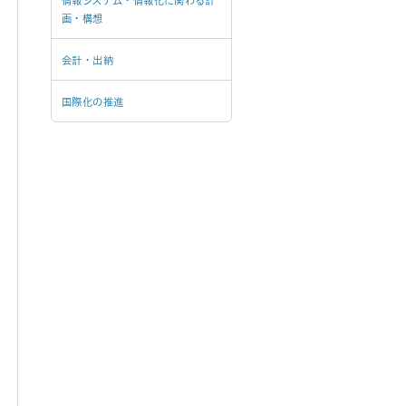
情報システム・情報化に関わる計
画・構想
会計・出納
国際化の推進