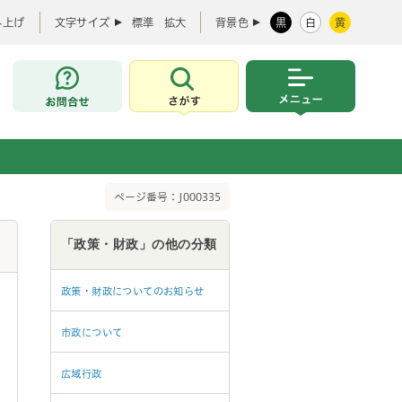
み上げ
文字サイズ
標準
拡大
背景色
黒
白
黄
お問合せ
さがす
メニュー
ページ番号：J000335
「政策・財政」の他の分類
政策・財政についてのお知らせ
市政について
広域行政