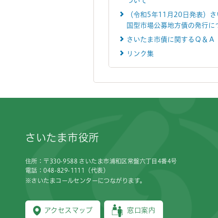
ついて
（令和5年11月20日発表）
国型市場公募地方債の発行に
さいたま市債に関するＱ＆Ａ
リンク集
フッターです。
さいたま市役所
住所：〒330-9588 さいたま市浦和区常盤六丁目4番4号
電話：048-829-1111（代表）
※さいたまコールセンターにつながります。
アクセスマップ
窓口案内