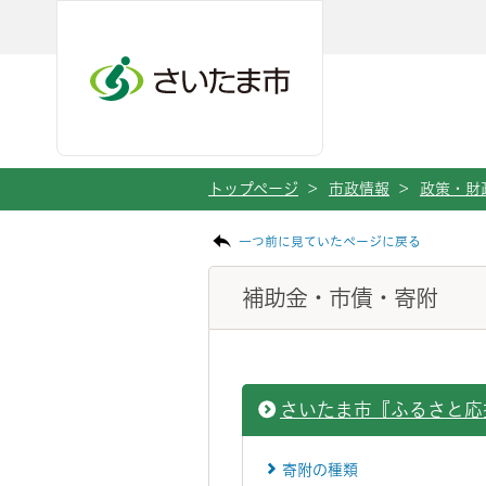
ページの本文です。
メインメニューへ移動
フッターへ移動します
メインメニューをスキップして本文へ移動
トップページ
>
市政情報
>
政策・財
一つ前に見ていたページに戻る
補助金・市債・寄附
さいたま市『ふるさと応
寄附の種類