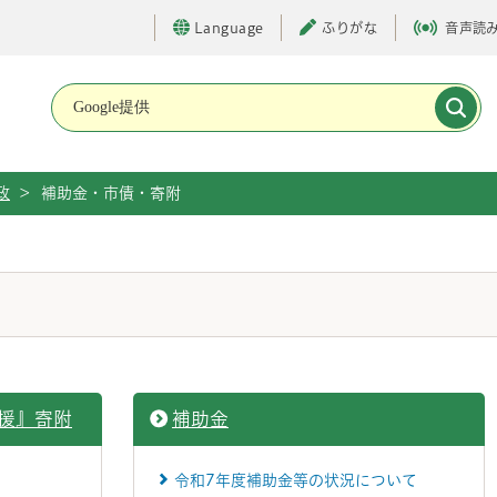
Language
ふりがな
音声読
メインメニューです。
政
>
補助金・市債・寄附
援』寄附
補助金
令和7年度補助金等の状況について