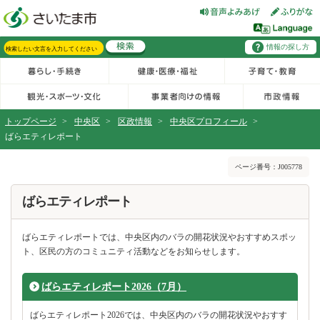
フッターへ移動
ページの先頭です。
ページの先頭に戻る
メインメニューへ移動
情報の探し方
メインメニューです。
サイト内検索。検索したいキーワードを入力し、検索ボタンをクリックもしくはキーボードのエンターキーを押してください。
トップページ
>
中央区
>
区政情報
>
中央区プロフィール
>
ばらエティレポート
ページの本文です。
ページ番号：J005778
ばらエティレポート
ばらエティレポートでは、中央区内のバラの開花状況やおすすめスポッ
ト、区民の方のコミュニティ活動などをお知らせします。
ばらエティレポート2026（7月）
ばらエティレポート2026では、中央区内のバラの開花状況やおすす