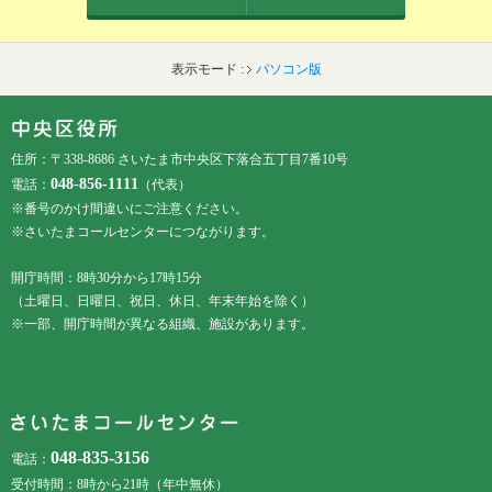
表示モード :
パソコン版
フッターです。
フッターメニューです。
住所：〒338-8686 さいたま市中央区下落合五丁目7番10号
048-856-1111
電話：
（代表）
※番号のかけ間違いにご注意ください。
※さいたまコールセンターにつながります。
開庁時間：8時30分から17時15分
（土曜日、日曜日、祝日、休日、年末年始を除く）
※一部、開庁時間が異なる組織、施設があります。
048-835-3156
電話：
受付時間：8時から21時（年中無休）