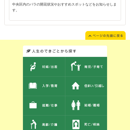
中央区内のバラの開花状況やおすすめスポットなどをお知らせしま
す。
このエリアではサイト内を人生のできごとから探しなおせます。また、イベント情報をお伝えしています。