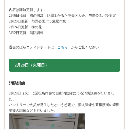
内容は随時更新します。
2月6日掲載 彩の国21世紀郷土かるた中央区大会、与野公園バラ剪定
2月20日更新 与野公園バラ施肥作業
2月24日更新 梅の花
3月2日更新 消防訓練
過去のばらエティレポートは
こちら
からご覧ください
2月28日（火曜日）
消防訓練
2月28日（火）に区役所庁舎で自衛消防隊による消防訓練を行いまし
た。
パントリーで火災が発生したという想定で、消火訓練や要援護者の避難
誘導の訓練などを行いました。