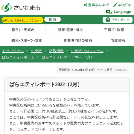
フッターへ移動
ページの先頭です。
ページの先頭に戻る
メインメニューへ移動
情報の探し方
メインメニューです。
サイト内検索。検索したいキーワードを入力し、検索ボタンをクリックもしくはキーボードのエンターキーを押してください。
トップページ
>
中央区
>
区政情報
>
中央区プロフィール
>
ばらエティレポート
>
ばらエティレポート2022（2月）
ページの本文です。
更新日付：2023年12月12日 / ページ番号：C095373
ばらエティレポート2022（2月）
中央区の区の花はバラであることをご存知ですか。
中央区役所内にはいろいろな種類のバラを植えています。
また、与野公園は、約180種類以上、約3,000株あるバラの名所です。
ここでは、中央区役所や与野公園など、バラの状況をお伝えします。
また、中央区内のおすすめスポットや区民の方のコミュニティ活動など
を、ばらエティにレポートします。