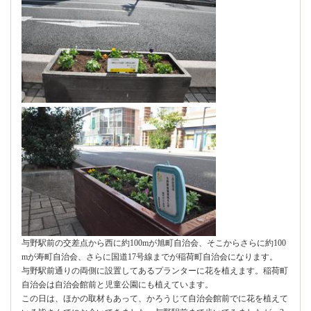
与野駅前の交差点から西に約100mが旭町自治会、そこからさらに約100
mが寿町自治会、さらに国道17号線までが稲荷町自治会になります。
与野駅前通りの両側に設置してあるプランターに花を植えます。稲荷町
自治会は自治会館前と児童公園にも植えています。
この日は、ほかの取材もあって、かろうじて自治会館前でに花を植えて