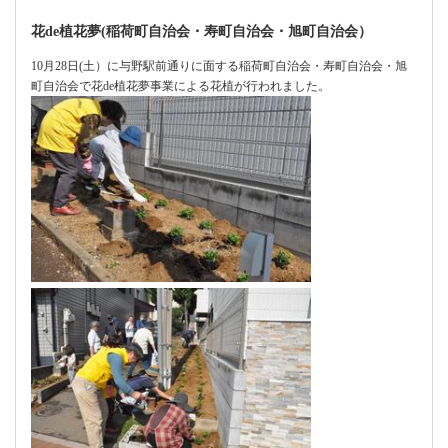
花de植花夢(稲荷町自治会・寿町自治会・旭町自治会）
10月28日(土）に与野駅前通りに面する稲荷町自治会・寿町自治会・旭
町自治会で花de植花夢事業による花植が行われました。