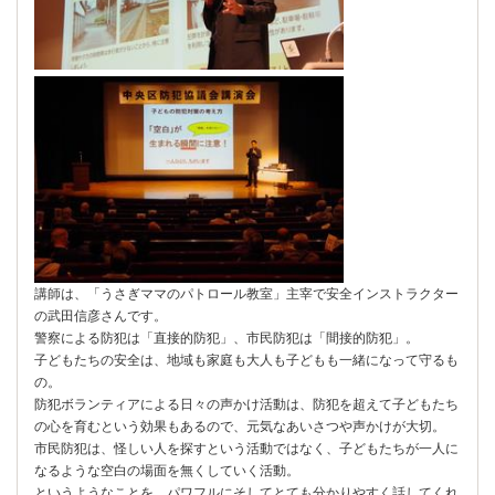
講師は、「うさぎママのパトロール教室」主宰で安全インストラクター
の武田信彦さんです。
警察による防犯は「直接的防犯」、市民防犯は「間接的防犯」。
子どもたちの安全は、地域も家庭も大人も子どもも一緒になって守るも
の。
防犯ボランティアによる日々の声かけ活動は、防犯を超えて子どもたち
の心を育むという効果もあるので、元気なあいさつや声かけが大切。
市民防犯は、怪しい人を探すという活動ではなく、子どもたちが一人に
なるような空白の場面を無くしていく活動。
というようなことを、パワフルにそしてとても分かりやすく話してくれ