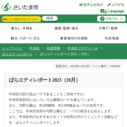
フッターへ移動
ページの先頭です。
ページの先頭に戻る
メインメニューへ移動
情報の探し方
メインメニューです。
サイト内検索。検索したいキーワードを入力し、検索ボタンをクリックもしくはキーボードのエンターキーを押してください。
トップページ
>
中央区
>
区政情報
>
中央区プロフィール
>
ばらエティレポート
>
ばらエティレポート2023（10月）
ページの本文です。
更新日付：2024年11月26日 / ページ番号：C099646
ばらエティレポート2023（10月）
中央区の区の花はバラであることをご存知ですか。
中央区役所内にはいろいろな種類のバラを植えています。
また、与野公園は、約200種類、約3,000株あるバラの名所です。
ここでは、中央区役所や与野公園など、バラの状況をお伝えします。
また、中央区内のおすすめスポットや区民の方のコミュニティ活動など
を、ばらエティにレポートします。