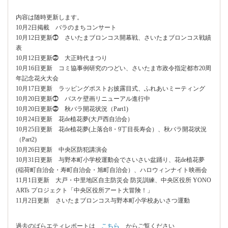
内容は随時更新します。
10月2日掲載 バラのまちコンサート
10月12日更新⓵ さいたまブロンコス開幕戦、さいたまブロンコス戦績
表
10月12日更新⓶ 大正時代まつり
10月16日更新 コミ協事例研究のつどい、さいたま市政令指定都市20周
年記念花火大会
10月17日更新 ラッピングポストお披露目式、ふれあいミーティング
10月20日更新⓵ バスケ壁画リニューアル進行中
10月20日更新⓶ 秋バラ開花状況（Part1)
10月24日更新 花de植花夢(大戸西自治会）
10月25日更新 花de植花夢(上落合8・9丁目長寿会）、秋バラ開花状況
（Part2)
10月26日更新 中央区防犯講演会
10月31日更新 与野本町小学校運動会でさいさい盆踊り、花de植花夢
(稲荷町自治会・寿町自治会・旭町自治会）、ハロウィンナイト映画会
11月1日更新 大戸・中里地区自主防災会 防災訓練、中央区役所 YONO
ARTs プロジェクト「中央区役所アート大冒険！」
11月2日更新 さいたまブロンコス与野本町小学校あいさつ運動
過去のばらエティレポートは
こちら
からご覧ください