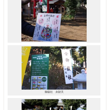
御嶽社 弁財天