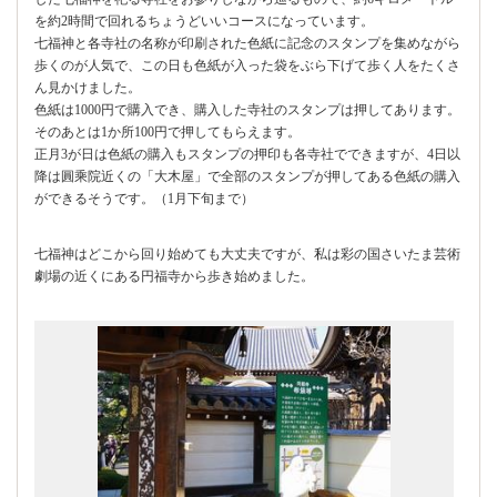
を約2時間で回れるちょうどいいコースになっています。
七福神と各寺社の名称が印刷された色紙に記念のスタンプを集めながら
歩くのが人気で、この日も色紙が入った袋をぶら下げて歩く人をたくさ
ん見かけました。
色紙は1000円で購入でき、購入した寺社のスタンプは押してあります。
そのあとは1か所100円で押してもらえます。
正月3が日は色紙の購入もスタンプの押印も各寺社でできますが、4日以
降は圓乘院近くの「大木屋」で全部のスタンプが押してある色紙の購入
ができるそうです。（1月下旬まで）
七福神はどこから回り始めても大丈夫ですが、私は彩の国さいたま芸術
劇場の近くにある円福寺から歩き始めました。