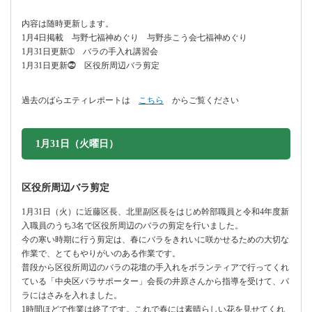
内容は随時更新します。
1月4日掲載 与野七福神めぐり 与野歩こう会七福神めぐり
1月31日更新➀ バラの手入れ講習会
1月31日更新⓶ 区役所周辺バラ剪定
過去のばらエティレポートは
こちら
からご覧ください
1月31日（火曜日）
区役所周辺バラ剪定
1月31日（火）に近藤区長、北里副区長をはじめ幹部職員と令和4年度新
入職員のうち3名で区役所周辺のバラの剪定を行いました。
今の寒い時期に行う剪定は、春にバラをきれいに咲かせるための大切な
作業で、とてもやりがいのある作業です。
普段から区役所周辺のバラの花壇の手入れをボランティアで行ってくれ
ている「中央区バラサポーター」会長の井原さんから指導を受けて、バ
ラにはさみを入れました。
1時間ほどで作業は終了です。これで春には素晴らしい花を見せてくれ