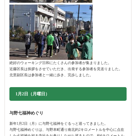
絶好のウォーキング日和にたくさんの参加者が集まりました。
近藤区長は挨拶をさせていただき、出発する参加者を見送りました。
北里副区長は参加者と一緒に歩き、完歩しました。
1月2日（月曜日）
与野七福神めぐり
新年1月2日（月）に与野七福神をぐるっと巡ってきました。
与野七福神めぐりは、与野本町通り南北約2キロメートルを中心に点在
した七福神を祀る寺社をお参りしながら巡るもので、約6キロメートル