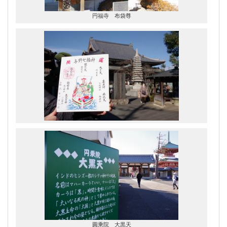
円福寺 布袋尊
圓乘院 大黒天