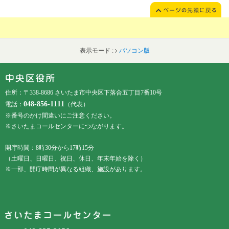
表示モード :
パソコン版
フッターです。
フッターメニューです。
住所：〒338-8686 さいたま市中央区下落合五丁目7番10号
048-856-1111
電話：
（代表）
※番号のかけ間違いにご注意ください。
※さいたまコールセンターにつながります。
開庁時間：8時30分から17時15分
（土曜日、日曜日、祝日、休日、年末年始を除く）
※一部、開庁時間が異なる組織、施設があります。