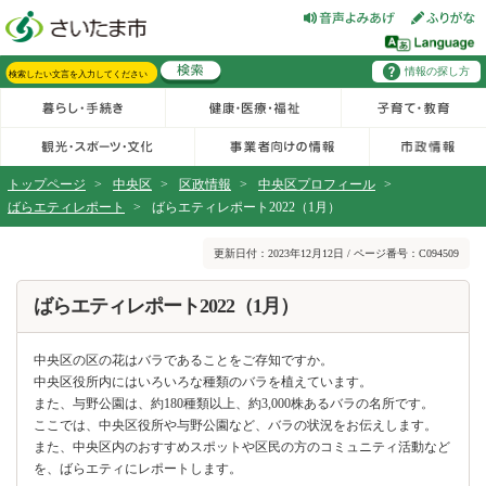
フッターへ移動
ページの先頭です。
ページの先頭に戻る
メインメニューへ移動
情報の探し方
メインメニューです。
サイト内検索。検索したいキーワードを入力し、検索ボタンをクリックもしくはキーボードのエンターキーを押してください。
トップページ
>
中央区
>
区政情報
>
中央区プロフィール
>
ばらエティレポート
>
ばらエティレポート2022（1月）
ページの本文です。
更新日付：2023年12月12日 / ページ番号：C094509
ばらエティレポート2022（1月）
中央区の区の花はバラであることをご存知ですか。
中央区役所内にはいろいろな種類のバラを植えています。
また、与野公園は、約180種類以上、約3,000株あるバラの名所です。
ここでは、中央区役所や与野公園など、バラの状況をお伝えします。
また、中央区内のおすすめスポットや区民の方のコミュニティ活動など
を、ばらエティにレポートします。