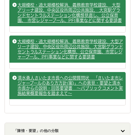
大規模校・過大規模校解消、義務教育学校建設、 大型
アリーナ建設、中央区役所周辺公共施設、 大宮駅グラ
ンドセントラルステーション化構想見直し、公立保育
園、 市営レジャープール、PFI事業などに関する要請書
大規模校・過大規模校解消、義務教育学校建設、大型ア
リーナ建設、中央区役所周辺公共施設、大宮駅グランド
セントラルステーション化構想、公立保育園、市営レジ
ャープール、PFI事業などに関する要請書
清水勇人さいたま市長への公開質問状 「さいたま市レ
ジャープールのあり方方針(案)」への意見・要望と清水
市長からの説明・回答要望書 ～パブリックコメント実
施結果概要報告を踏まえて～
「陳情・要望」の他の分類