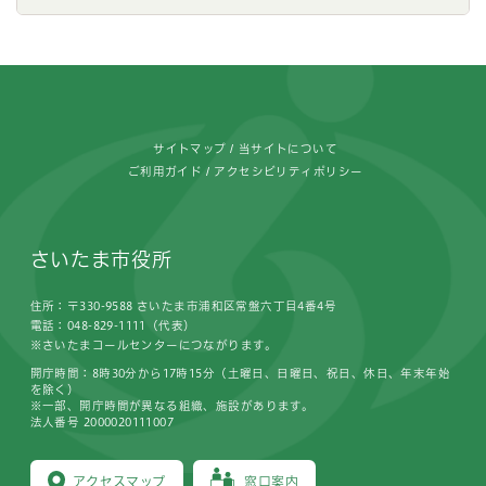
フッターです。
サイトマップ
当サイトについて
ご利用ガイド
アクセシビリティポリシー
さいたま市役所
住所：〒330-9588 さいたま市浦和区常盤六丁目4番4号
電話：048-829-1111（代表）
※さいたまコールセンターにつながります。
開庁時間：8時30分から17時15分（土曜日、日曜日、祝日、休日、年末年始
を除く）
※一部、開庁時間が異なる組織、施設があります。
法人番号 2000020111007
アクセスマップ
窓口案内