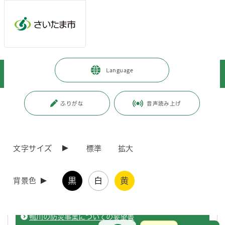
ページの本文です。
メインメニューへ移動
フッターへ移動します
メインメニューをスキップして本文へ移動
トップページ
>
市政情報
>
広聴・市民参加・アンケート
>
Language
陳情・要望
>
都市インフラ
ページ番号：J006351
ふりがな
音声読み上げ
都市インフラ
文字サイズ
標準
拡大
子どもたちや市民生活を優先する政策を実現するため
に、新庁舎整備、義務教育学校建設、食肉市場廃止等に
黒
白
黄
背景色
ついての見直しを求める要請書
鴨川の防災事業についての要望書
お問合せ
メインメニューです。