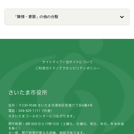
「陳情・要望」の他の分類
フッターです。
サイトマップ
当サイトについて
ご利用ガイド
アクセシビリティポリシー
さいたま市役所
住所：〒330-9588 さいたま市浦和区常盤六丁目4番4号
電話：048-829-1111（代表）
※さいたまコールセンターにつながります。
開庁時間：8時30分から17時15分（土曜日、日曜日、祝日、休日、年末年始
を除く）
※一部、開庁時間が異なる組織、施設があります。