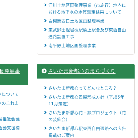
江川土地区画整理事業（市施行）地内に
おける地下水の水質測定結果について
岩槻駅西口土地区画整理事業
東武野田線岩槻駅橋上駅舎及び東西自由
通路設置工事
南平野土地区画整理事業
長発展事
さいたま新都心のまちづくり
さいたま新都心ってどんなところ？
りについて
さいたま新都心景観形成方針（平成5年
りのこれま
11月策定）
さいたま新都心花・緑プロジェクト（花
展推進会議
の装飾会）
活動支援補
さいたま新都心駅東西自由通路への広告
掲載のご案内