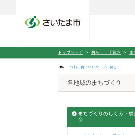
ページの本文です。
メインメニューへ移動
フッターへ移動します
メインメニューをスキップして本文へ移動
トップページ
>
暮らし・手続き
>
ま
一つ前に見ていたページに戻る
各地域のまちづくり
まちづくりのしくみ・構
金