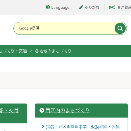
Language
ふりがな
音声読
メインメニューです。
ちづくり・交通
>
各地域のまちづくり
想・交付
西区内のまちづくり
指扇土地区画整理事業 仮換地図・仮換