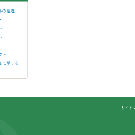
ルの推進
ト
ト
ト
クト
ルに関する
サイト