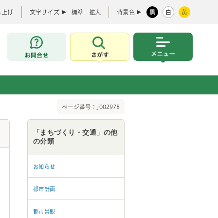
み上げ
文字サイズ
標準
拡大
背景色
黒
白
黄
お問合せ
さがす
メニュー
ページ番号：J002978
「まちづくり・交通」の他
の分類
お知らせ
都市計画
都市景観