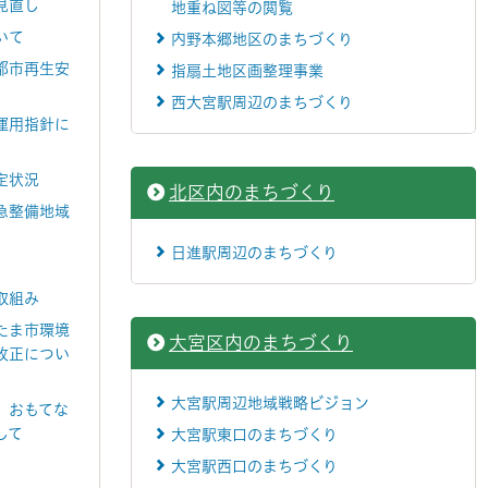
見直し
地重ね図等の閲覧
いて
内野本郷地区のまちづくり
都市再生安
指扇土地区画整理事業
西大宮駅周辺のまちづくり
運用指針に
定状況
北区内のまちづくり
急整備地域
日進駅周辺のまちづくり
取組み
たま市環境
大宮区内のまちづくり
改正につい
大宮駅周辺地域戦略ビジョン
 おもてな
して
大宮駅東口のまちづくり
大宮駅西口のまちづくり