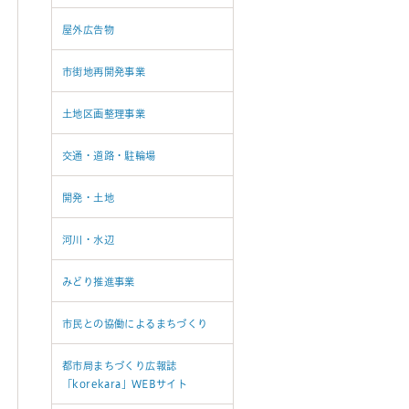
屋外広告物
市街地再開発事業
土地区画整理事業
交通・道路・駐輪場
開発・土地
河川・水辺
みどり推進事業
市民との協働によるまちづくり
都市局まちづくり広報誌
「korekara」WEBサイト