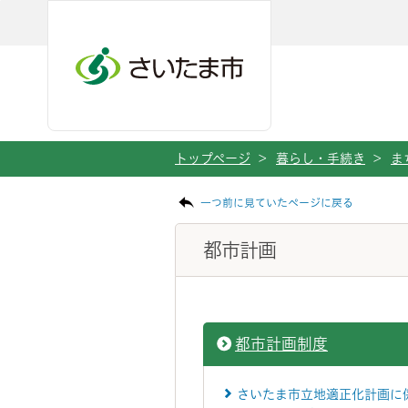
ページの本文です。
メインメニューへ移動
フッターへ移動します
メインメニューをスキップして本文へ移動
トップページ
>
暮らし・手続き
>
ま
一つ前に見ていたページに戻る
都市計画
都市計画制度
さいたま市立地適正化計画に