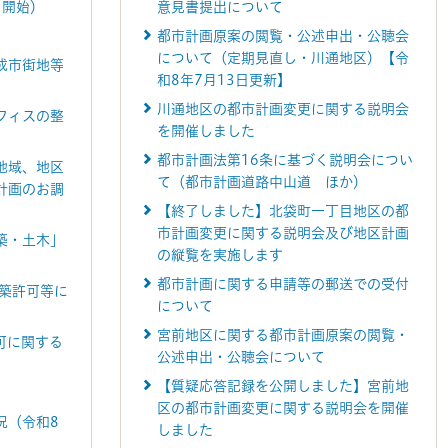
日開始）
意見書提出について
都市計画原案の閲覧・公述申出・公聴会
について（定期見直し・川通地区）【令
成市街地等
和8年7月13日更新】
川通地区の都市計画変更に関する説明会
フィスの整
を開催しました
都市計画法第16条に基づく説明会につい
地域、地区
て（都市計画道路中山道 ほか）
計画のお調
【終了しました】北袋町一丁目地区の都
市計画変更に関する説明会及び地区計画
築・土木」
の縦覧を実施します
都市計画に関する申請等の郵送での受付
建築許可等に
について
宮前地区に関する都市計画原案の閲覧・
可に関する
公述申出・公聴会について
【質疑応答記録を公開しました】宮前地
区の都市計画変更に関する説明会を開催
況（令和8
しました