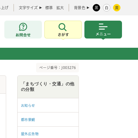
み上げ
文字サイズ
標準
拡大
背景色
黒
白
黄
お問合せ
さがす
メニュー
ページ番号：J003276
「まちづくり・交通」の他
の分類
お知らせ
都市景観
屋外広告物