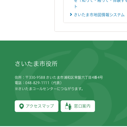
を「知って・触って・体験す
ト
さいたま市地図情報システム
フッターです。
さいたま市役所
住所：〒330-9588 さいたま市浦和区常盤六丁目4番4号
電話：048-829-1111（代表）
※さいたまコールセンターにつながります。
アクセスマップ
窓口案内