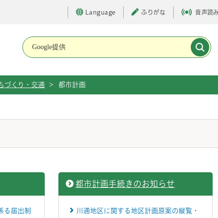
Language
ふりがな
音声読
メインメニューです。
ちづくり・交通
>
都市計画
都市計画手続きのお知らせ
係る届出制
川通地区に関する地区計画原案の縦覧・