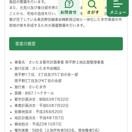
施設の整備を行います。
また、元荒川及び春日部市界の提塘緑地に挟まれ、緑豊かな地域である
さがす
メニュ
ことから、宅地の造成を行い、良好な住宅地を創造し、土地区画整理事
業が完了している東武野田線東岩槻駅周辺地と一体化した本市東部の市
街地の核を形成するための基盤整備を行います。
事業の概要
事業名：さいたま都市計画事業 南平野土地区画整理事業
施行区域：さいたま市岩槻区
南平野1丁目、3丁目及び5丁目の各一部
南平野2丁目及び4丁目の全部
施行者：さいたま市
面積：約67.1ヘクタール
都市計画決定：昭和63年7月22日
事業計画決定：平成63年7月22日
仮換地指定：平成3年8月20日
地区計画決定：平成4年7月7日
換地処分：平成23年10月7日
権利者数：588名（土地所有者583名、借地権者5名）