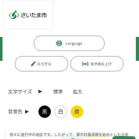
メインメニューへ移動
フッターへ移動します
メインメニューをスキップして本文へ移動
トップページ
>
暮らし・手続き
>
まちづくり・交通
>
Language
各地域のまちづくり
>
岩槻区内のまちづくり
>
南平野土地区画整理事業
ふりがな
音声読み上げ
ページの本文です。
更新日付：2019年1月28日 / ページ番号：C005084
南平野土地区画整理事業
文字サイズ
標準
拡大
事業の目的
黒
白
黄
背景色
本地区は、本市北東部に位置し、東岩槻駅より南東1キロメートル、都
市計画道路上野長宮線等を擁した交通要衝地にあり、市街化が周辺より
徐々に進行中の地区です。したがって、都市計画道路を始めとした公共
お問合せ
メインメニューです。