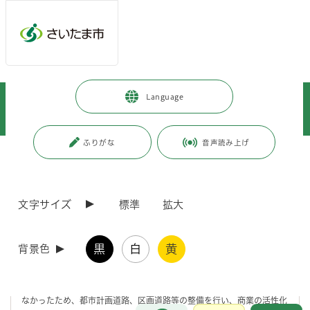
メインメニューへ移動
フッターへ移動します
メインメニューをスキップして本文へ移動
トップページ
>
暮らし・手続き
>
まちづくり・交通
>
Language
各地域のまちづくり
>
岩槻区内のまちづくり
>
岩槻駅西口土地区画整理事業
ふりがな
音声読み上げ
ページの本文です。
更新日付：2026年7月31日 / ページ番号：C002253
岩槻駅西口土地区画整理事業
文字サイズ
標準
拡大
事業の目的
黒
白
黄
背景色
岩槻駅西口地区は、岩槻駅の西側に隣接していながらも、駅西口の未開
設や道路等の公共施設の未整備により、駅前という立地が生かされてい
なかったため、都市計画道路、区画道路等の整備を行い、商業の活性化
お問合せ
メインメニューです。