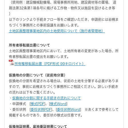
（使用例：建設機械駐機場、現場事務所用地、建設資材等の置場、 道
路法第32条第1項各号に掲げる工作物・物件又は施設を設けるとき等
）
以下のリンクより手続きフロー等をご確認いただき、申請前には岩槻ま
ちづくり事務所との事前協議をお願いします。
土地区画整理事業地区内の土地使用について（施行者管理地）
所有者移転届出書について
土地区画整理事業地区内において、土地所有者の変更があった場合、所
有者移転届出書の提出をお願いします。
所有権移転届出書（PDF形式 99キロバイト）
仮換地の分割について（従前地分筆）
仮換地の分割を希望される場合は、従前の土地を分筆する必要がありま
すので、事前に岩槻まちづくり事務所にご相談ください。詳しい手続き
の流れは以下をご覧ください。
・
仮換地の分割に関する手続きの流れについて
・申請様式 [
様式PDF
]、[
様式Word
]
・委任状例 [
委任状例PDF
]、[
委任状例Word
] ※あくまで参考として
掲載するものであり、委任状の様式は任意です。
仮換地証明書、底地番証明書について