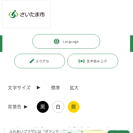
メインメニューへ移動
フッターへ移動します
メインメニューをスキップして本文へ移動
トップページ
>
施設を探す・予約する
>
その他の施設
>
Language
さいたま新都心ふれあいプラザ
ページの本文です。
更新日付：2026年2月19日 / ページ番号：C032328
ふりがな
音声読み上げ
さいたま新都心ふれあいプラザ
文字サイズ
標準
拡大
ふれあいプラザについて
黒
白
黄
背景色
さいたま新都心ふれあいプラザは、さいたま新都心駅西口のけやきひろ
ば1階にあり、新都心のバリアフリー推進活動を行っています。
ふれあいプラザには「ボランティアマネージャー」が常駐し、ベビーカ
お問合せ
メインメニューです。