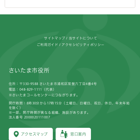
フッターです。
サイトマップ
当サイトについて
ご利用ガイド
アクセシビリティポリシー
さいたま市役所
住所：〒330-9588 さいたま市浦和区常盤六丁目4番4号
電話：048-829-1111（代表）
※さいたまコールセンターにつながります。
開庁時間：8時30分から17時15分（土曜日、日曜日、祝日、休日、年末年始
を除く）
※一部、開庁時間が異なる組織、施設があります。
法人番号 2000020111007
アクセスマップ
窓口案内