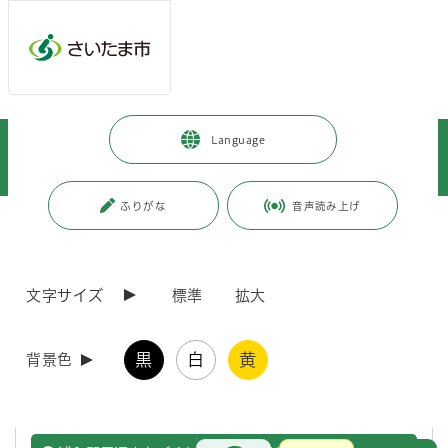
メインメニューへ移動
フッターへ移動します
メインメニューをスキップして本文へ移動
トップページ
>
暮らし・手続き
>
まちづくり・交通
>
Language
各地域のまちづくり
>
浦和区内のまちづくり
>
浦和駅周辺まちづくりビジョン
ふりがな
音声読み上げ
ページの本文です。
ページ番号：J006786
文字サイズ
標準
拡大
黒
白
黄
背景色
浦和駅周辺まちづくりビジョン
お問合せ
メインメニューです。