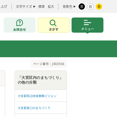
み上げ
文字サイズ
標準
拡大
背景色
黒
白
黄
お問合せ
さがす
メニュー
ページ番号：J003556
「大宮区内のまちづくり」
の他の分類
大宮駅周辺地域戦略ビジョン
大宮駅東口のまちづくり