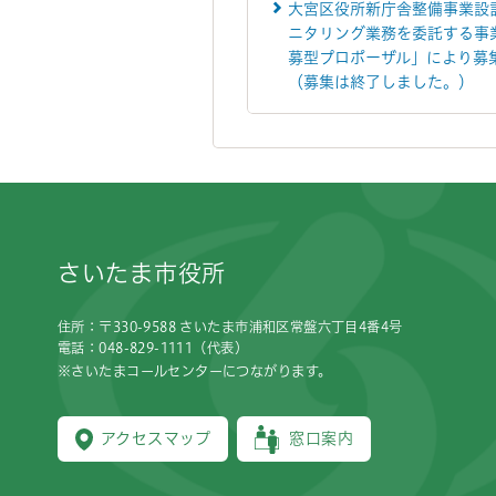
大宮区役所新庁舎整備事業設
ニタリング業務を委託する事
募型プロポーザル」により募
（募集は終了しました。）
フッターです。
さいたま市役所
住所：〒330-9588 さいたま市浦和区常盤六丁目4番4号
電話：048-829-1111（代表）
※さいたまコールセンターにつながります。
アクセスマップ
窓口案内