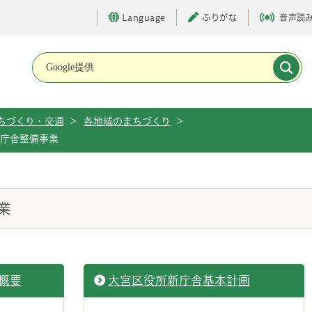
Language
ふりがな
音声読
メインメニューです。
ちづくり・交通
>
各地域のまちづくり
>
庁舎整備事業
業
概要
大宮区役所新庁舎基本計画