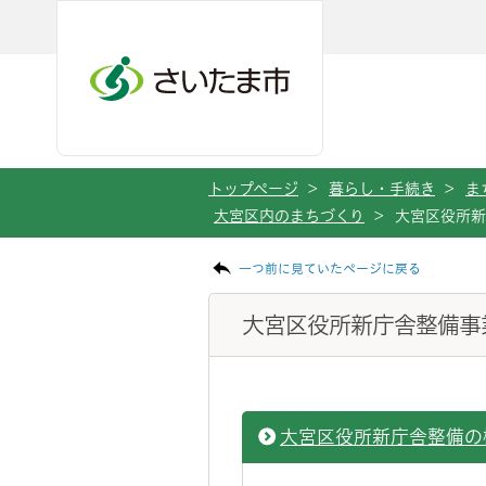
ページの本文です。
メインメニューへ移動
フッターへ移動します
メインメニューをスキップして本文へ移動
トップページ
>
暮らし・手続き
>
ま
大宮区内のまちづくり
>
大宮区役所新
一つ前に見ていたページに戻る
大宮区役所新庁舎整備事
大宮区役所新庁舎整備の