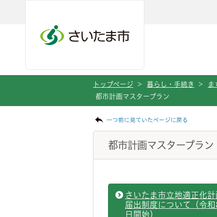
ページの本文です。
メインメニューへ移動
フッターへ移動します
メインメニューをスキップして本文へ移動
トップページ
>
暮らし・手続き
>
ま
都市計画マスタープラン
一つ前に見ていたページに戻る
都市計画マスタープラン
さいたま市立地適正化計
届出制度について（令和8
日開始）