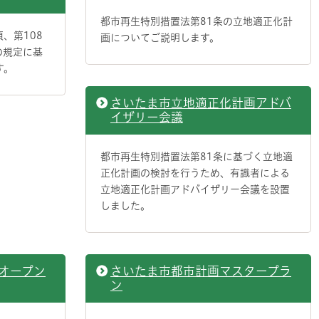
都市再生特別措置法第81条の立地適正化計
、第108
画についてご説明します。
の規定に基
す。
さいたま市立地適正化計画アドバ
イザリー会議
都市再生特別措置法第81条に基づく立地適
正化計画の検討を行うため、有識者による
立地適正化計画アドバイザリー会議を設置
しました。
オープン
さいたま市都市計画マスタープラ
ン