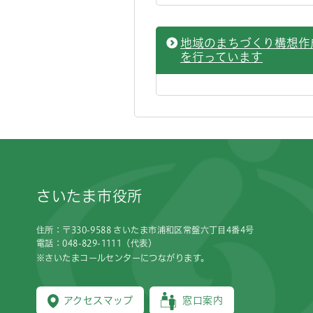
地域のまちづくり構想作
を行っています
フッターです。
さいたま市役所
住所：〒330-9588 さいたま市浦和区常盤六丁目4番4号
電話：048-829-1111（代表）
※さいたまコールセンターにつながります。
アクセスマップ
窓口案内