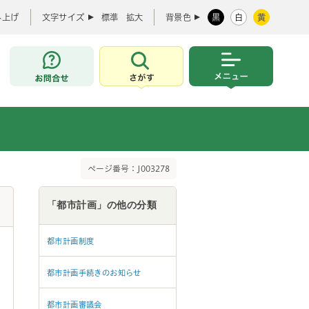
み上げ
文字サイズ
標準
拡大
背景色
黒
白
黄
お問合せ
さがす
メニュー
ページ番号：J003278
「都市計画」の他の分類
都市計画制度
都市計画手続きのお知らせ
都市計画審議会