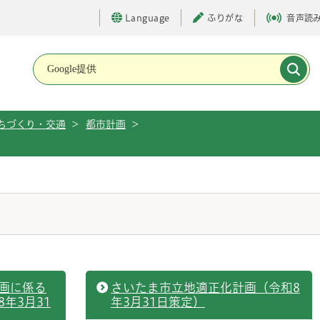
Language
ふりがな
音声読
メインメニューです。
ちづくり・交通
>
都市計画
>
画に係る
さいたま市立地適正化計画（令和8
年3月31
年3月31日策定）