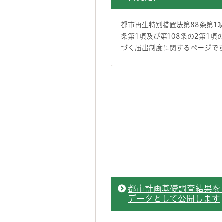
都市再生特別措置法第88条第1項
条第1項及び第108条の2第1項
づく届出制度に関するページで
都市計画基礎調査結果を
データとして公開します