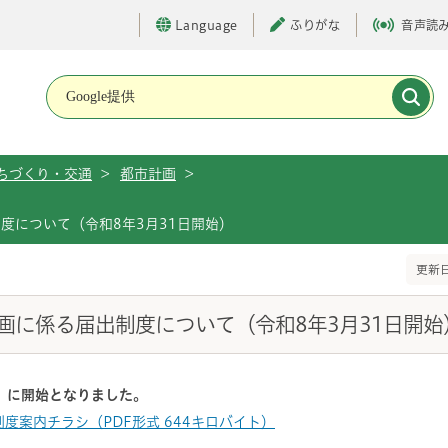
Language
ふりがな
音声読
メインメニューです。
ちづくり・交通
>
都市計画
>
度について（令和8年3月31日開始）
更新日
画に係る届出制度について（令和8年3月31日開始
日）に開始となりました。
度案内チラシ（PDF形式 644キロバイト）