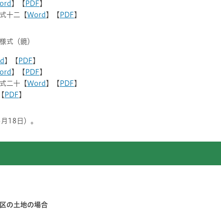
ord
】【
PDF
】
式十二【
Word
】【
PDF
】
様式（鏡）
d
】【
PDF
】
ord
】【
PDF
】
式二十【
Word
】【
PDF
】
【
PDF
】
5月18日）。
区の土地の場合