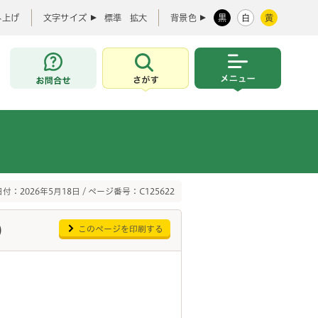
み上げ
文字サイズ
標準
拡大
背景色
黒
白
黄
お問合せ
さがす
メニュー
付：2026年5月18日 / ページ番号：C125622
）
このページを印刷する