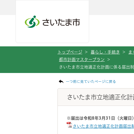
メインメニューへ移動
フッターへ移動します
メインメニューをスキップして本文へ移動
トップページ
>
暮らし・手続き
>
ま
都市計画マスタープラン
>
さいたま市立地適正化計画に係る届出制
ページの本文です。
一つ前に見ていたページに戻る
さいたま市立地適正化計
※届出は令和8年3月31日（火曜
さいたま市立地適正化計画届出制