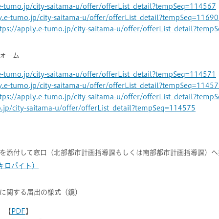
.e-tumo.jp/city-saitama-u/offer/offerList_detail?tempSeq=114567
ly.e-tumo.jp/city-saitama-u/offer/offerList_detail?tempSeq=1169
tps://apply.e-tumo.jp/city-saitama-u/offer/offerList_detail?tem
ォーム
.e-tumo.jp/city-saitama-u/offer/offerList_detail?tempSeq=114571
ly.e-tumo.jp/city-saitama-u/offer/offerList_detail?tempSeq=1145
tps://apply.e-tumo.jp/city-saitama-u/offer/offerList_detail?tem
o.jp/city-saitama-u/offer/offerList_detail?tempSeq=114575
を添付して窓口（北部都市計画指導課もしくは南部都市計画指導課）へ
9キロバイト）
に関する届出の様式（鏡）
】【
PDF
】