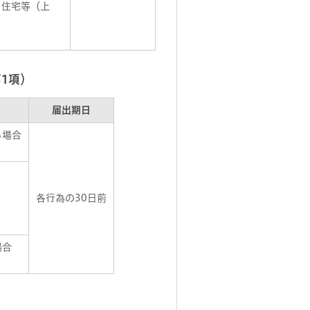
て住宅等（上
1項）
届出期日
る場合
各行為の30日前
場合