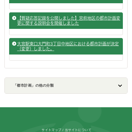
【質疑応答記録を公開しました】宮前地区の都市計画変
更に関する説明会を開催しました
大宮駅東口大門町3丁目中地区における都市計画が決定
（変更）しました。
「都市計画」の他の分類
フッターです。
サイトマップ
当サイトについて