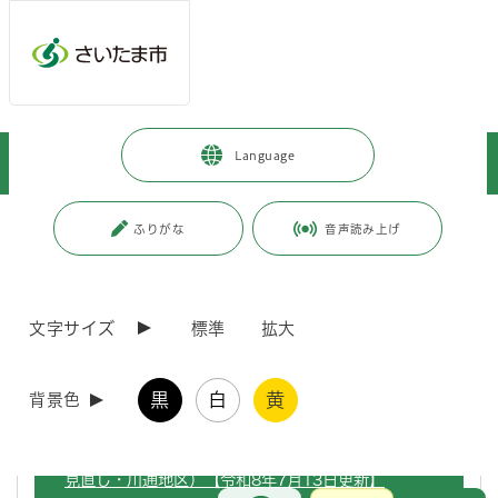
ページの本文です。
メインメニューへ移動
フッターへ移動します
メインメニューをスキップして本文へ移動
トップページ
>
暮らし・手続き
>
まちづくり・交通
>
都市計画
>
Language
都市計画手続きのお知らせ
ページ番号：J004462
ふりがな
音声読み上げ
都市計画手続きのお知らせ
文字サイズ
標準
拡大
川通地区に関する地区計画原案の縦覧・意見書提出につ
いて
黒
白
黄
背景色
都市計画原案の閲覧・公述申出・公聴会について（定期
見直し・川通地区）【令和8年7月13日更新】
お問合せ
メインメニューです。