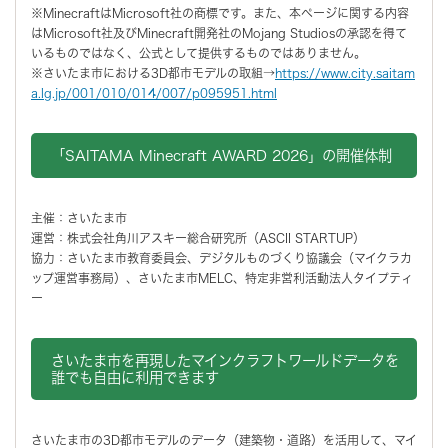
※MinecraftはMicrosoft社の商標です。また、本ページに関する内容
はMicrosoft社及びMinecraft開発社のMojang Studiosの承認を得て
いるものではなく、公式として提供するものではありません。
※さいたま市における3D都市モデルの取組→
https://www.city.saitam
a.lg.jp/001/010/014/007/p095951.html
「SAITAMA Minecraft AWARD 2026」の開催体制
主催：さいたま市
運営：株式会社角川アスキー総合研究所（ASCII STARTUP）
協力：さいたま市教育委員会、デジタルものづくり協議会（マイクラカ
ップ運営事務局）、さいたま市MELC、特定非営利活動法人タイプティ
ー
さいたま市を再現したマインクラフトワールドデータを
誰でも自由に利用できます
さいたま市の3D都市モデルのデータ（建築物・道路）を活用して、マイ