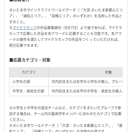
さいたま市マインクラフトワールドデータ（「⼤宮‧さいたま新都⼼エリ
ア」、「浦和エリア」、「岩槻エリア」のいずれか）を活⽤した作品と
すること。
※
マイクラカップ
の作品募集締切（9月7日）より後であれば、マイクラ
カップで応募した作品を本アワードに応募することも可能です。本アワ
ードの要件を満たしてマイクラカップの作品をつくっていただければ、
両方応募できます。
■応募カテゴリ・対象
カテゴリ
対象
小学生の部
市内在住または在学の小学生の個人、グループ（2
中学生・高校生の部
市内在住または在学の中学生・高校生の個人、グル
※小学生と中学生の混合チームなど、カテゴリをまたいだグループで参
加する場合は、チーム内の最高学年メンバーに合わせたカテゴリで応募
ください。
※さいたま市ワールドデータ（「大宮・さいたま新都心エリア」、「浦
和エリア」、「岩槻エリア」のいずれか）の活用が必須です。