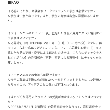
■FAQ
Q.応募にあたり、体験会やワークショップへの参加は必須ですか？
A.参加は任意となります。また、参加の有無は審査に影響はありませ
ん。
Q.フォームからのエントリー後、登録した情報に変更が生じた場合はど
うすればよいですか？
A.応募締切日時（2026年12月13日（日曜日）23時59分）までに、再
度フォームより応募ください。この際、フォーム最後に記載の【一度応
募した作品の更新・変更による再送付の場合は、こちらにチェックを入
れてください】の設問部分「更新・変更による再送付」にチェックをお
願いします。
Q.アイデアのみでの参加も可能ですか？
A.今回の募集は実際に作成頂いたワールドやフォトをもとにした評価と
なりますので、アイデアのみの参加は不可となります。
Q.まちづくり部門のグランプリの受賞が確定するタイミングはいつです
か？
A.2027年2月21日（日曜日）の最終審査会となります。最終審査会で