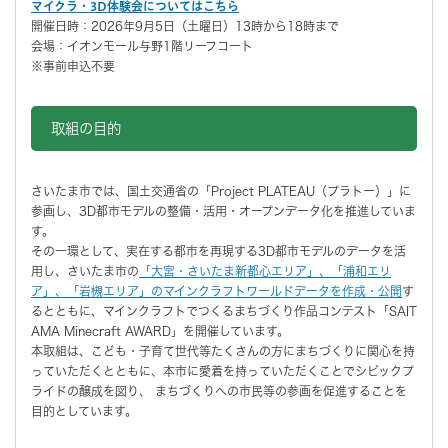
マイクラ・3D体験会についてはこちら
開催日時：2026年9月5日（土曜日）13時から18時まで
会場：イオンモール与野1階リーフコート
※事前申込不要
取組の目的
さいたま市では、国土交通省の「Project PLATEAU（プラトー）」に
参画し、3D都市モデルの整備・活用・オープンデータ化を推進していま
す。
その一環として、実在する都市を再現する3D都市モデルのデータを活
用し、さいたま市の
「大宮・さいたま新都心エリア」、「浦和エリ
ア」、「岩槻エリア」のマインクラフトワールドデータを作成・公開
す
るとともに、マインクラフトでつくるまちづくり作品コンテスト「SAIT
AMA Minecraft AWARD」を開催しています。
本取組は、こども・子育て世代等たくさんの方にまちづくりに関心を持
っていただくとともに、本市に愛着を持っていただくことでシビックプ
ライドの醸成を図り、 まちづくりへの市民等の参画を促進することを
目的としています。