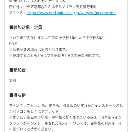
With You さいたま セミナー室1-4
所在地：中央区新都心2-2 ホテルブリランテ武蔵野4階
アクセス：
https://www.pref.saitama.lg.jp/withyou/access.html
■参加対象・定員
さいたま市内在住または在学の小学校1年生から中学校3年生
50名
※応募多数の場合は抽選となります。
※参加するこども1名につき保護者1名まで来場可能です。
■参加費
無料
■持ち物
マインクラフトJava版、統合版、教育版のいずれかがインストールされ
たパソコンもしくはタブレット
※さいたま市立の小学校・中学校で配布されている端末（教育版マイン
クラフトがインストールされた端末）については、各学校の利用ルール
に基づいてご持参ください。