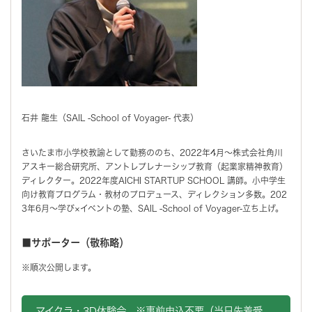
石井 龍生（SAIL -School of Voyager- 代表）
さいたま市小学校教諭として勤務ののち、2022年4月～株式会社角川
アスキー総合研究所、アントレプレナーシップ教育（起業家精神教育）
ディレクター。2022年度AICHI STARTUP SCHOOL 講師。小中学生
向け教育プログラム・教材のプロデュース、ディレクション多数。202
3年6月～学び×イベントの塾、SAIL -School of Voyager-立ち上げ。
■サポーター（敬称略）
※順次公開します。
マイクラ・3D体験会 ※事前申込不要（当日先着受