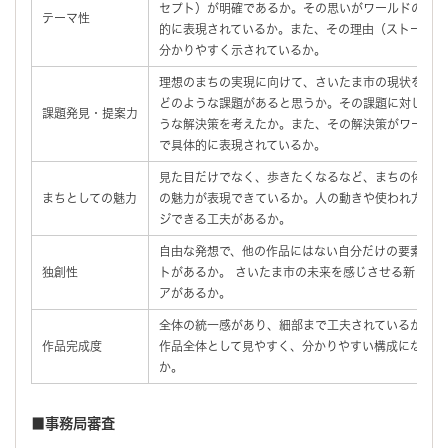
セプト）が明確であるか。その思いがワールドの中で
テーマ性
的に表現されているか。また、その理由（ストーリー
分かりやすく示されているか。
理想のまちの実現に向けて、さいたま市の現状を踏ま
どのような課題があると思うか。その課題に対してど
課題発見・提案力
うな解決策を考えたか。また、その解決策がワールド
で具体的に表現されているか。
見た目だけでなく、歩きたくなるなど、まちの体験と
まちとしての魅力
の魅力が表現できているか。人の動きや使われ方をイ
ジできる工夫があるか。
自由な発想で、他の作品にはない自分だけの要素やポ
独創性
トがあるか。 さいたま市の未来を感じさせる新しい
アがあるか。
全体の統一感があり、細部まで工夫されているか。ま
作品完成度
作品全体として見やすく、分かりやすい構成になって
か。
■事務局審査