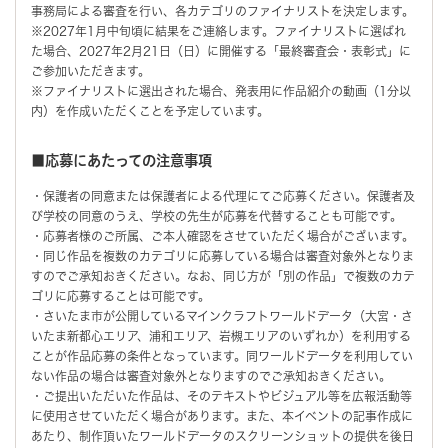
事務局による審査を行い、各カテゴリのファイナリストを決定します。
※2027年1月中旬頃に結果をご連絡します。ファイナリストに選ばれ
た場合、2027年2月21日（日）に開催する「最終審査会・表彰式」に
ご参加いただきます。
※ファイナリストに選出された場合、発表用に作品紹介の動画（1分以
内）を作成いただくことを予定しています。
■応募にあたっての注意事項
・保護者の同意または保護者による代理にてご応募ください。保護者及
び学校の同意のうえ、学校の先生が応募を代替することも可能です。
・応募者様のご所属、ご本人確認をさせていただく場合がございます。
・同じ作品を複数のカテゴリに応募している場合は審査対象外となりま
すのでご承知おきください。なお、同じ方が「別の作品」で複数のカテ
ゴリに応募することは可能です。
・さいたま市が公開しているマインクラフトワールドデータ（大宮・さ
いたま新都心エリア、浦和エリア、岩槻エリアのいずれか）を利用する
ことが作品応募の条件となっています。同ワールドデータを利用してい
ない作品の場合は審査対象外となりますのでご承知おきください。
・ご提出いただいた作品は、そのテキストやビジュアル等を広報活動等
に使用させていただく場合があります。また、本イベントの記事作成に
あたり、制作頂いたワールドデータのスクリーンショットの提供を後日