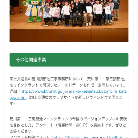
その他関連事業
国土交通省の荒川調節池工事事務所において「荒川第二・第三調節池」
をマインクラフトで再現したワールドデータを作成・公開しています。
詳細→
https://www.ktr.mlit.go.jp/araike/kensetsudx/bimcim_kats
uyou.htm
（国土交通省のウェブサイトが新しいウィンドウで開きま
す）
荒川第二・三調節池マインクラフトの今後のバージョンアップへの反映
を目的とした、アンケート（所要時間：約1分）も実施中です。ぜひご
回答ください。
アンケート回答フォーム→
https://forms.cloud.microsoft/r/9bptUe