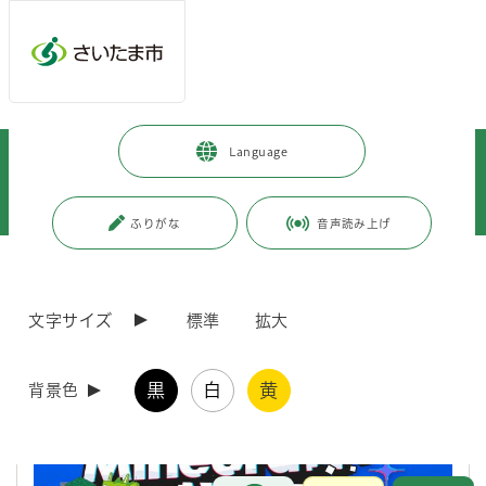
メインメニューへ移動
フッターへ移動します
メインメニューをスキップして本文へ移動
トップページ
>
暮らし・手続き
>
まちづくり・交通
>
都市計画
>
Language
さいたま市地図情報
>
SAITAMA Minecraft AWARD 2026（さいたまマイクラ）【2026年7月
22日更新】
ふりがな
音声読み上げ
ページの本文です。
更新日付：2026年7月22日 / ページ番号：C131359
SAITAMA Minecraft AWARD 2026（さいたまマ
文字サイズ
標準
拡大
イクラ）【2026年7月22日更新】
黒
白
黄
背景色
お問合せ
メインメニューです。