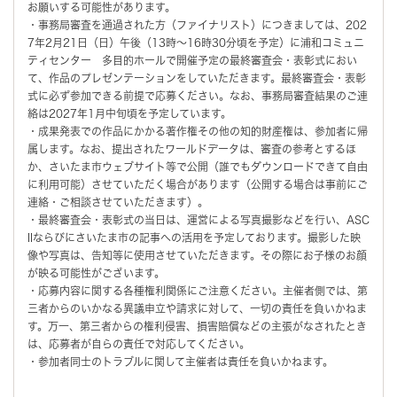
お願いする可能性があります。
・事務局審査を通過された方（ファイナリスト）につきましては、202
7年2月21日（日）午後（13時～16時30分頃を予定）に浦和コミュニ
ティセンター 多目的ホールで開催予定の最終審査会・表彰式におい
て、作品のプレゼンテーションをしていただきます。最終審査会・表彰
式に必ず参加できる前提で応募ください。なお、事務局審査結果のご連
絡は2027年1月中旬頃を予定しています。
・成果発表での作品にかかる著作権その他の知的財産権は、参加者に帰
属します。なお、提出されたワールドデータは、審査の参考とするほ
か、さいたま市ウェブサイト等で公開（誰でもダウンロードできて自由
に利用可能）させていただく場合があります（公開する場合は事前にご
連絡・ご相談させていただきます）。
・最終審査会・表彰式の当日は、運営による写真撮影などを行い、ASC
IIならびにさいたま市の記事への活用を予定しております。撮影した映
像や写真は、告知等に使用させていただきます。その際にお子様のお顔
が映る可能性がございます。
・応募内容に関する各種権利関係にご注意ください。主催者側では、第
三者からのいかなる異議申立や請求に対して、一切の責任を負いかねま
す。万一、第三者からの権利侵害、損害賠償などの主張がなされたとき
は、応募者が自らの責任で対応してください。
・参加者同士のトラブルに関して主催者は責任を負いかねます。