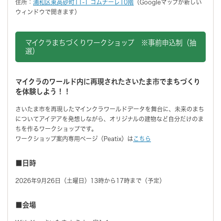
住所：
浦和区東高砂町11-1 コムナーレ10階
（Googleマップが新しい
ウィンドウで開きます）
マイクラまちづくりワークショップ ※事前申込制（抽
選）
マイクラのワールド内に再現されたさいたま市でまちづくり
を体験しよう！！
さいたま市を再現したマインクラワールドデータを舞台に、未来のまち
についてアイデアを発想しながら、オリジナルの建物など自分だけのま
ちを作るワークショップです。
ワークショップ案内専用ページ（Peatix）は
こちら
■日時
2026年9月26日（土曜日）13時から17時まで（予定）
■会場