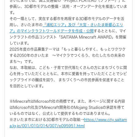
さいたま市では、国土交通省の「Project PLATEAU（プラトー）」に
参画し、3D都市モデルの整備・活用・オープンデータ化を推進していま
す。
その一環として、実在する都市を再現する3D都市モデルのデータを活
用し、さいたま市の
「浦和エリア」及び「大宮・さいたま新都心エリ
ア」のマインクラフトワールドデータを作成・公開
するとともに、マイ
ンクラフトの作品コンテスト「SAITAMA Minecraft AWARD」を開催
しています。
2025年度の作品募集テーマは「もっと暮らしやすく、もっとワクワク
する2050年のさいたま 〜マイクラでつくろう、わたしたちの未来の
まち〜」です。
なお、本取組は、こども・子育て世代等たくさんの方にまちづくりに関
心を持っていただくとともに、本市に愛着を持っていただくことでシビ
ックプライドの醸成を図り、 まちづくりへの市民参画を促進すること
を目的としています。
※MinecraftはMicrosoft社の商標です。また、本ページに関する内容
はMicrosoft社及びMinecraft開発社のMojang Studiosの承認を得て
いるものではなく、公式として提供するものではありません。
※さいたま市における3D都市モデルの取組→
https://www.city.saitam
a.lg.jp/001/010/014/007/p095951.html