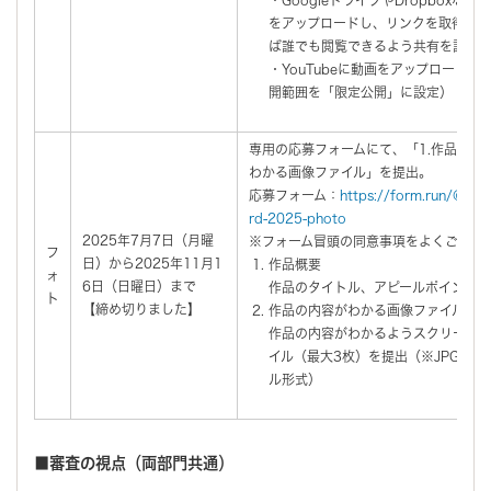
・GoogleドライブやDropboxな
をアップロードし、リンクを取得（
ば誰でも閲覧できるよう共有を設定
・YouTubeに動画をアップロード
開範囲を「限定公開」に設定）
専用の応募フォームにて、「1.作品概要
わかる画像ファイル」を提出。
応募フォーム：
https://form.run/@sai
rd-2025-photo
2025年7月7日（月曜
※フォーム冒頭の同意事項をよくご確認
フ
日）から2025年11月1
作品概要
ォ
6日（日曜日）まで
作品のタイトル、アピールポイント（
ト
【締め切りました】
作品の内容がわかる画像ファイル
作品の内容がわかるようスクリーン
イル（最大3枚）を提出（※JPGな
ル形式）
■審査の視点（両部門共通）