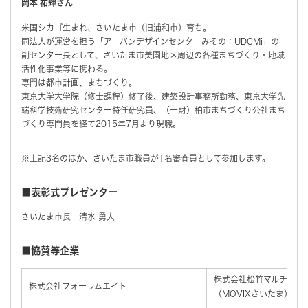
岡本 祐輝さん
米国シカゴ生まれ、さいたま市（旧浦和市）育ち。
同法人が運営を担う「アーバンデザインセンターみその：UDCMi」の
副センター長として、さいたま市美園地区周辺の各種まちづくり・地域
活性化事業等に携わる。
専門は都市計画、まちづくり。
東京大学大学院（修士課程）修了後、建築設計事務所勤務、東京大学先
端科学技術研究センター特任研究員、（一財）柏市まちづくり公社まち
づくり専門員を経て2015年7月より現職。
※上記3名のほか、さいたま市職員が1名審査員として参加します。
■表彰式プレゼンター
さいたま市長 清水 勇人
■協賛等企業
株式会社松竹マルチプレ
株式会社フォーラムエイト
（MOVIXさいたま）