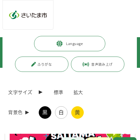
メインメニューへ移動
フッターへ移動します
メインメニューをスキップして本文へ移動
トップページ
>
暮らし・手続き
>
まちづくり・交通
>
都市計画
>
Language
さいたま市地図情報
>
SAITAMA Minecraft AWARD 2025（さいたまマイクラ）【2026年3月
19日更新】
ふりがな
音声読み上げ
ページの本文です。
更新日付：2026年3月19日 / ページ番号：C120455
SAITAMA Minecraft AWARD 2025（さいたまマ
文字サイズ
標準
拡大
イクラ）【2026年3月19日更新】
黒
白
黄
背景色
お問合せ
メインメニューです。