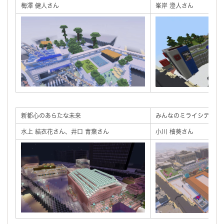
梅澤 健人さん
峯岸 澄人さん
新都心のあらたな未来
みんなのミライシティ
水上 結衣花さん、井口 青葉さん
小川 柚葵さん