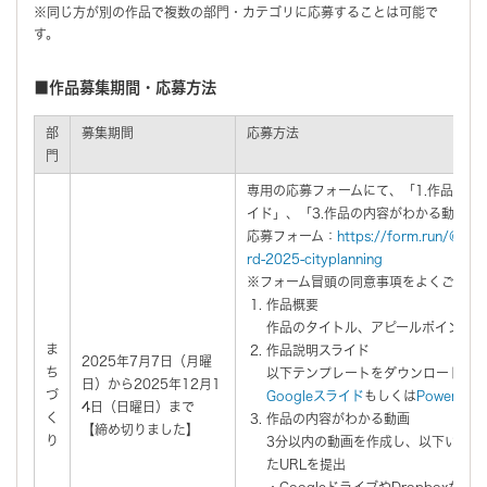
※同じ方が別の作品で複数の部門・カテゴリに応募することは可能で
す。
■作品募集期間・応募方法
部
募集期間
応募方法
門
専用の応募フォームにて、「1.作品概要
イド」、「3.作品の内容がわかる動画」
応募フォーム：
https://form.run/@sai
rd-2025-cityplanning
※フォーム冒頭の同意事項をよくご確認
作品概要
作品のタイトル、アピールポイント（
ま
作品説明スライド
2025年7月7日（月曜
ち
以下テンプレートをダウンロードし
日）から2025年12月1
づ
Googleスライド
もしくは
PowerPoin
4日（日曜日）まで
く
作品の内容がわかる動画
【締め切りました】
り
3分以内の動画を作成し、以下いずれ
たURLを提出