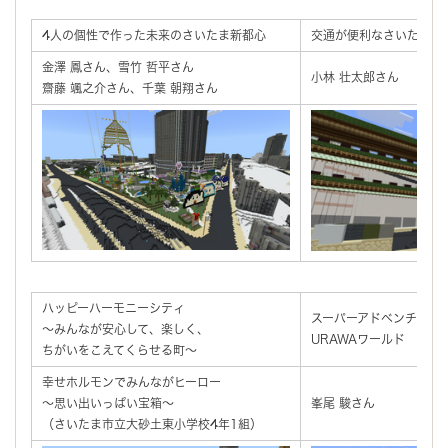
4人の個性で作った未来のさいたま新都心
交通が便利なさいたま
金澤 鳳さん、雪竹 哲平さん
小林 壮太郎さん
齋藤 颯之介さん、千葉 朝翔さん
ハッピーハーモニーシティ
スーパーアドベンチャー
～みんなが安心して、楽しく、
URAWAワールド
ちがいをこえてくらせる町～
幸せホルモンでみんながヒーロー
～思い出いっぱい宝箱～
峯尾 駿さん
（さいたま市立大砂土東小学校4年1組）