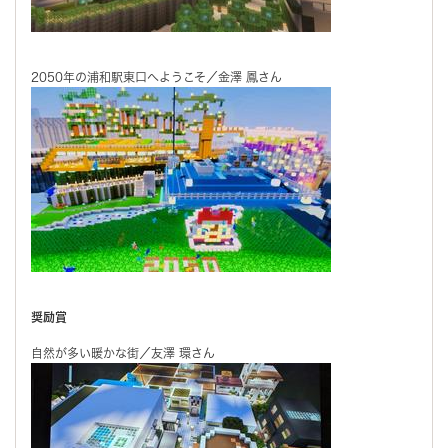
2050年の浦和駅東口へようこそ／金澤 鳳さん
奨励賞
自然が多い暖かな街／友澤 環さん