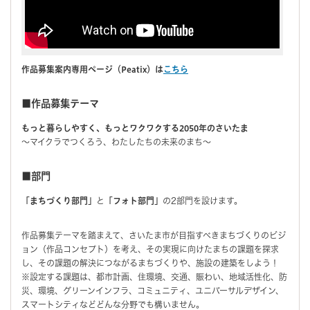
作品募集案内専用ページ（Peatix
）は
こちら
■作品募集テーマ
もっと暮らしやすく、もっとワクワクする2050年のさいたま
〜マイクラでつくろう、わたしたちの未来のまち〜
■部門
「まちづくり部門」
と
「フォト部門」
の2部門を設けます。
作品募集テーマを踏まえて、さいたま市が目指すべきまちづくりのビジ
ョン（作品コンセプト）を考え、その実現に向けたまちの課題を探求
し、その課題の解決につながるまちづくりや、施設の建築をしよう！
※設定する課題は、都市計画、住環境、交通、賑わい、地域活性化、防
災、環境、グリーンインフラ、コミュニティ、ユニバーサルデザイン、
スマートシティなどどんな分野でも構いません。