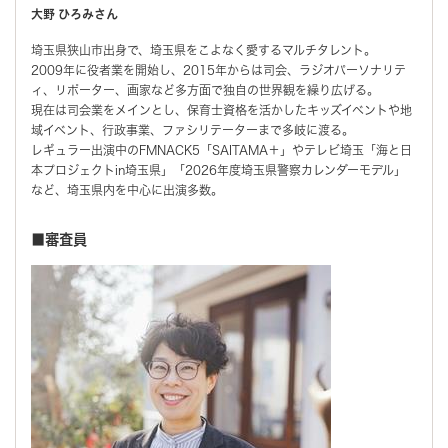
大野 ひろみさん
埼玉県狭山市出身で、埼玉県をこよなく愛するマルチタレント。
2009年に役者業を開始し、2015年からは司会、ラジオパーソナリテ
ィ、リポーター、画家など多方面で独自の世界観を繰り広げる。
現在は司会業をメインとし、保育士資格を活かしたキッズイベントや地
域イベント、行政事業、ファシリテーターまで多岐に渡る。
レギュラー出演中のFMNACK5「SAITAMA＋」やテレビ埼玉「海と日
本プロジェクトin埼玉県」「2026年度埼玉県警察カレンダーモデル」
など、埼玉県内を中心に出演多数。
■審査員