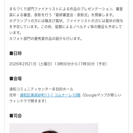
まちづくり部門ファイナリストによる作品のプレゼンテーション、審査
員による審査、表彰を行う「最終審査会・表彰式」を開催します。
※グランプリの方には楯及び賞状、ファイナリストの方には賞状の授与
を予定しています。この他、協賛によるノベルティ等の贈呈も予定して
います。
※フォト部門の優秀賞作品の紹介も行います。
■日時
2026年2月21日（土曜日）13時00分から17時30分（予定）
■会場
浦和コミュニティセンター多目的ホール
住所：
浦和区東高砂町11-1 コムナーレ10階
（Googleマップが新しい
ウィンドウで開きます）
■司会