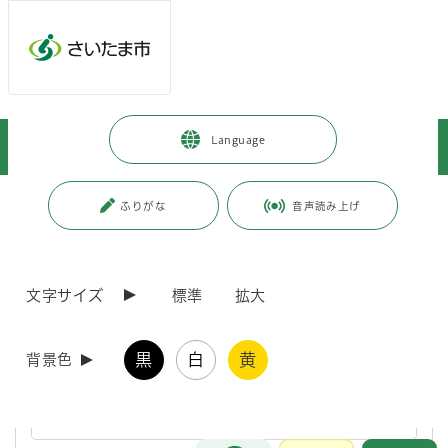
ページの本文です。
メインメニューへ移動
フッターへ移動します
メインメニューをスキップして本文へ移動
トップページ
>
暮らし・手続き
>
まちづくり・交通
>
都市計画
>
Language
さいたま市地図情報
ページ番号：J003283
ふりがな
音声読み上げ
さいたま市地図情報
文字サイズ
標準
拡大
SAITAMA Minecraft AWARD 2026（さいたまマイク
ラ）【2026年7月22日更新】
黒
白
黄
背景色
マインクラフトでつくるまちづくり作品コンテスト「SAITAMA
Minecraft AWARD 2026」の紹介ページです。
お問合せ
メインメニューです。