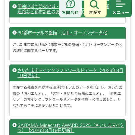
用途地域や防火地域・準防火地域、地区計画、都市計画
さがす
メニュ
道路など都市計画のお調べについて
3D都市モデルの整備・活用・オープンデータ化
さいたま市における3D都市モデルの整備・活用・オープンデータ化
の取組に関するページです。
さいたま市マインクラフトワールドデータ（2026年3月
19日更新）
実在する都市を再現する3D都市モデルのデータを活用し、さいたま
市の「浦和エリア」、「大宮・さいたま新都心エリア」、「岩槻エ
リア」のマインクラフトワールドデータを作成・公開しました。ど
なたでも自由にお使いいただけます。
SAITAMA Minecraft AWARD 2025（さいたまマイク
ラ）【2026年3月19日更新】