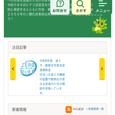
への対策を加速させなければなりません。
令和５年９月にデコ活宣言を行い、脱炭素につながる取組について積極
さがす
メニュ
的に発信するとともに市民・事業者の皆様と連携してまいります。
２０５０年の二酸化炭素排出実質ゼロを目指し、取組を推進しましょ
う！
注目記事
令和8年度 省エ
【この募集は終了
ネ・断熱住宅普及促
ました】「太陽光
進補助金
電設備等共同購入
住宅への省エネ機器
業」の支援事業者
の設置や断熱化の更
募集について
なる促進のための補
「太陽光発電設備
助を実施していま
共同購入事業」の
す。
援事業者を募集し
す。
新着情報
新着情報一覧
RSS配信