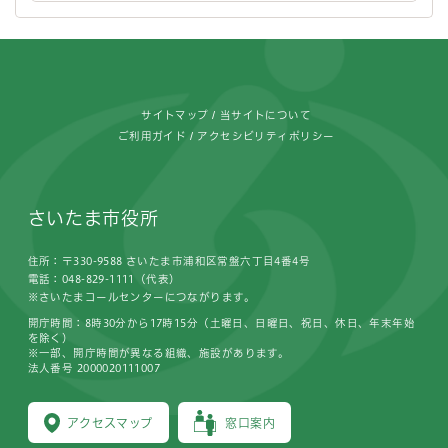
フッターです。
サイトマップ
当サイトについて
ご利用ガイド
アクセシビリティポリシー
さいたま市役所
住所：〒330-9588 さいたま市浦和区常盤六丁目4番4号
電話：048-829-1111（代表）
※さいたまコールセンターにつながります。
開庁時間：8時30分から17時15分（土曜日、日曜日、祝日、休日、年末年始
を除く）
※一部、開庁時間が異なる組織、施設があります。
法人番号 2000020111007
アクセスマップ
窓口案内