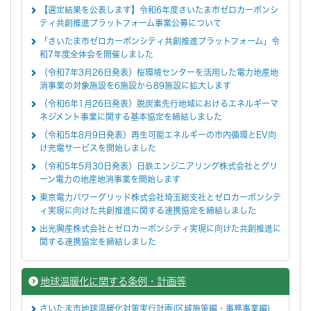
【選定結果を公表します】令和6年度さいたま市ゼロカーボンシ
ティ共創推進プラットフォーム事業公募について
「さいたま市ゼロカーボンシティ共創推進プラットフォーム」令
和7年度全体会を開催しました
（令和7年3月26日発表）桜環境センターを活用した電力地産地
消事業の対象施設を6施設から89施設に拡大します
（令和6年1月26日発表）脱炭素先行地域におけるエネルギーマ
ネジメント事業に関する基本協定を締結しました
（令和5年8月9日発表）再生可能エネルギーの市内循環とEV向
け充電サービスを開始しました
（令和5年5月30日発表）日鉄エンジニアリング株式会社とグリ
ーン電力の地産地消事業を開始します
東京電力パワーグリッド株式会社埼玉総支社とゼロカーボンシテ
ィ実現に向けた共創推進に関する連携協定を締結しました
出光興産株式会社とゼロカーボンシティ実現に向けた共創推進に
関する連携協定を締結しました
地球温暖化に関する条例・計画等
さいたま市地球温暖化対策実行計画(区域施策編・事務事業編)