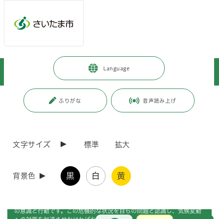
メインメニューへ移動
フッターへ移動します
メインメニューをスキップして本文へ移動
トップページ
>
暮らし・手続き
>
環境保全
>
Language
ゼロカーボン推進（地球温暖化対策）
ページの本文です。
ページ番号：J003402
ふりがな
音声読み上げ
ゼロカーボン推進（地球温暖化対策）
文字サイズ
標準
拡大
黒
白
黄
背景色
記録的な猛暑、集中豪雨、大型台風などの自然災害が多発するなど、気
候変動の影響が身近に迫っている今、必要なことは、私たち一人ひとり
の意識と行動です。この危機的な状況を自らの問題と認識し、気候変動
お問合せ
メインメニューです。