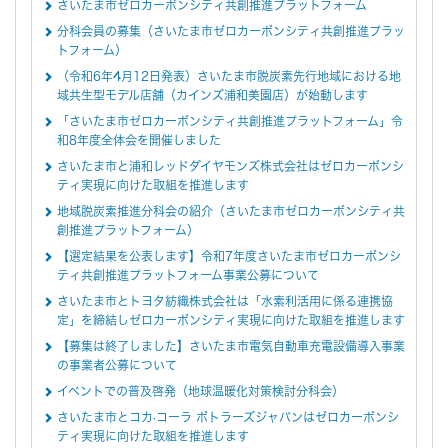
さいたま市ゼロカーボンシティ共創推進プラットフォーム
分科会員の募集（さいたま市ゼロカーボンシティ共創推進プラッ
トフォーム）
（令和6年4月12日発表）さいたま市脱炭素先行地域における地
域共生型モデル店舗（カインズ浦和美園店）が始動します
「さいたま市ゼロカーボンシティ共創推進プラットフォーム」令
和8年度全体会を開催しました
さいたま市と浦和レッドダイヤモンズ株式会社はゼロカーボンシ
ティ実現に向けた取組を推進します
地域脱炭素推進分科会の紹介（さいたま市ゼロカーボンシティ共
創推進プラットフォーム）
【選定結果を公表します】令和7年度さいたま市ゼロカーボンシ
ティ共創推進プラットフォーム事業公募について
さいたま市とトヨタ紡織株式会社は「水素利活用に係る連携協
定」を締結しゼロカーボンシティ実現に向けた取組を推進します
【募集は終了しました】さいたま市電気自動車充電設備導入事業
の事業者公募について
イベントでの普及啓発（地球温暖化対策検討分科会）
さいたま市とコカ·コーラ ボトラーズジャパンはゼロカーボンシ
ティ実現に向けた取組を推進します