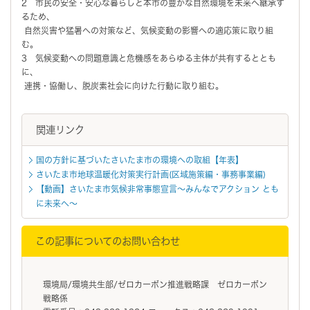
2 市民の安全・安心な暮らしと本市の豊かな自然環境を未来へ継承す
るため、
自然災害や猛暑への対策など、気候変動の影響への適応策に取り組
む。
3 気候変動への問題意識と危機感をあらゆる主体が共有するととも
に、
連携・協働し、脱炭素社会に向けた行動に取り組む。
関連リンク
国の方針に基づいたさいたま市の環境への取組【年表】
さいたま市地球温暖化対策実行計画(区域施策編・事務事業編)
【動画】さいたま市気候非常事態宣言～みんなでアクション とも
に未来へ～
この記事についてのお問い合わせ
環境局/環境共生部/ゼロカーボン推進戦略課 ゼロカーボン
戦略係