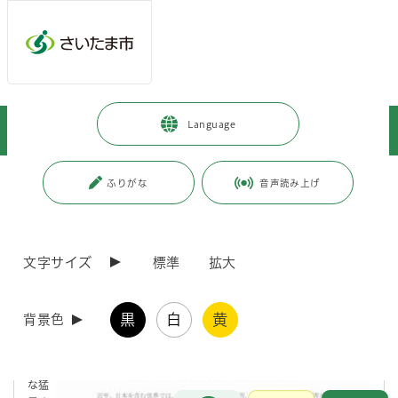
メインメニューへ移動
フッターへ移動します
メインメニューをスキップして本文へ移動
トップページ
>
暮らし・手続き
>
環境保全
>
Language
ゼロカーボン推進（地球温暖化対策）
>
さいたま市気候非常事態宣言
ページの本文です。
更新日付：2025年8月8日 / ページ番号：C080615
ふりがな
音声読み上げ
さいたま市気候非常事態宣言
文字サイズ
標準
拡大
1 さいたま市気候非常事態宣言
黒
白
黄
背景色
記
録的
な猛
お問合せ
メインメニューです。