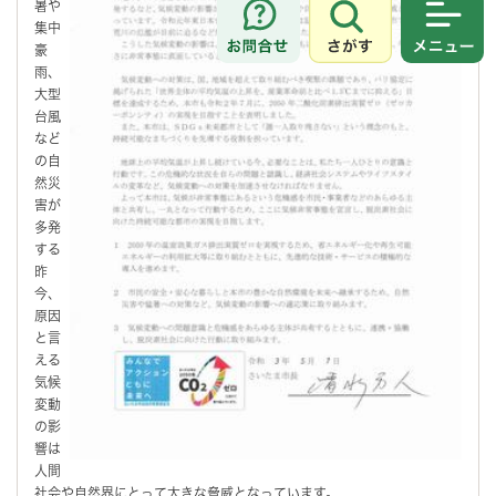
暑や
集中
さがす
メニュ
豪
雨、
大型
台風
など
の自
然災
害が
多発
する
昨
今、
原因
と言
える
気候
変動
の影
響は
人間
社会や自然界にとって大きな脅威となっています。