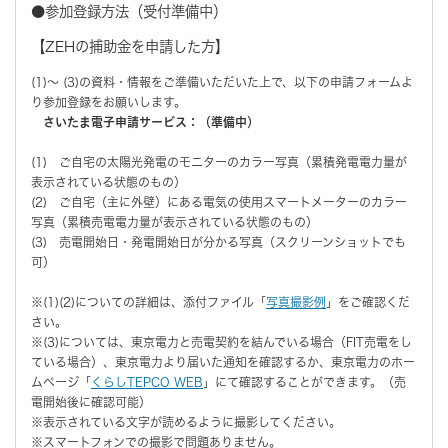
●参加登録方法（受付準備中）
【ZEHの捕助金を申請した方】
(1)～ (3)の資料・情報をご準備いただいた上で、以下の申請フォームよ
り参加登録をお願いします。
さいたま電子申請サービス：（準備中）
(1) ご自宅の太陽光発電のモニターのカラー写真（累積発電電力量が
表示されている状態のもの）
(2) ご自宅（主に外壁）にある電気の使用スマートメーターのカラー
写真（累積売電電力量が表示されている状態のもの）
(3) 売電開始日・発電開始日が分かる写真（スクリーンショットでも
可）
※(1)(2)についての詳細は、添付ファイル「
写真撮影例
」をご確認くだ
さい。
※(3)については、東京電力と売電契約を結んでいる場合（FIT売電をし
ている場合）、東京電力より届いた通知を確認するか、東京電力のホー
ムページ「
くらしTEPCO WEB
」にて確認することができます。（売
電開始後に確認可能）
※表示されている文字が読めるように撮影してください。
※スマートフォンでの撮影で問題ありません。