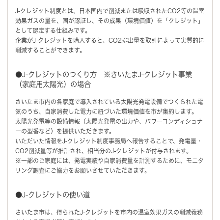
J-クレジット制度とは、日本国内で削減または吸収されたCO2等の温室
効果ガスの量を、国が認証し、その成果（環境価値）を「クレジット」
として認定する仕組みです。
企業がJ-クレジットを購入すると、CO2排出量を取引によって実質的に
削減することができます。
●J-クレジットのつくり方 ※さいたまJ-クレジット事業
（家庭用太陽光）の場合
さいたま市内の各家庭で導入されている太陽光発電設備でつくられた電
気のうち、自家消費した電力に紐づいた環境価値を市が集約します。
太陽光発電等の設備情報（太陽光発電の出力や、パワーコンディショナ
ーの型番など）を提供いただきます。
いただいた情報をJ-クレジット制度事務局へ報告することで、発電量・
CO2削減量等が推計され、相当分のJ-クレジットが付与されます。
※一部のご家庭には、発電実績や自家消費量を計測するために、モニタ
リング調査にご協力をお願いさせていただきます。
●J-クレジットの使い道
さいたま市は、得られたJ-クレジットを市内の温室効果ガスの削減義務