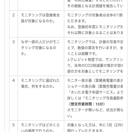
その根拠となる計測値を報告していただ
2
モニタリングは登録者全
モニタリングの対象者は全体の1割程度
員が対象になるのか。
ただきます。
なお、登録初年度にモニタリング対象と
それ以降に対象となることはありません
3
なぜ一部の人だけがモニ
モニタリングでは、計器の写真や計測値
タリング対象になるの
とで、数値の算定を行いますが、全ての
か。
くことは困難です。
J-クレジット制度では、サンプリング調
り、全体のCO2削減量の推計が認めら
部の方を対象としてモニタリングを行っ
4
モニタリングに選ばれた
モニター表示器（累積発電量の表示あり
場合、何をするのか。
ショナーの表示器（累積売電量の表示あ
「さいたま電子申請サービス」よりご提
詳しくは「モニタリング写真撮影例」を
（想定所要時間：15分）
※モニターが無いなど、状況が異なる場
い。
5
モニタリングはどのくら
対象となった方は、年に1回（2月頃）の
いの頻度で行うのか。
間行っていただきます。