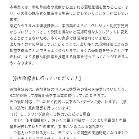
本事業では、参加登録者の家庭から生まれる環境価値を集めることによ
り、その後の脱炭素を推進する施策に活かしていくことを目的にしてい
ます。
家庭から生まれる環境価値は、本事業のようにJ-クレジット制度事務局
からプロジェクトとして承認を得ないと売却可能なJ-クレジットに変え
ることができないため、多くの家庭では活用されていません。
より多くの方に登録していただくことで、より多くの環境価値による売
却益を得ることができるようになります。多くの売却益を得ることがで
きれば、より多様な脱炭素を推進する施策を行っていくことができるよ
うになります。
【参加登録者に行っていただくこと】
参加登録者は、参加登録の申込時に機器等の情報を提供していただき、
8年間継続して環境価値を本事業に提供していただきます。
その後に対応していただく内容は以下の2パターンに分かれます。（参
加申込時に意向確認を行っています）
（1）モニタリング調査にご協力いただける場合
年1回（8年間継続）、さいたま電子申請サービスより発電量と売電
量を報告していただきます。(たまポン等による謝礼あり)
ご協力いただける方へは、モニタリング調査の実施時期になりました
ら、本市よりご連絡させていただきます。