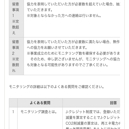
留意
協力を表明していただいた方が必要数を超えていた場合、抽選に
事項
ていただきます。
1
※対象とならなかった方への連絡は行いません。
※定
数超
え
留意
協力を表明していただいた方が必要数に満たない場合、無作為抽
事項
への協力をお願いさせていただきます。
2
※事業成立のためにモニタリング数を確保する必要があります。
※定
そのため、申し訳ございませんが、モニタリングへの協力を表
数割
も対象となる可能性がありますのでご了承ください。
れ
モニタリングの詳細は以下のよくある質問をご確認ください。
よくある質問
回答
1
モニタリング調査とは。
J-クレジット制度では、登録いただいた
減量を算定することでJ-クレジットを発
CO2削減量の算定は、再エネ電力の自
量－年間売電量）をもとに行われており