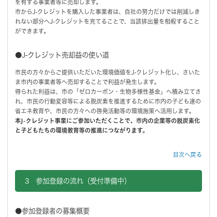
を有する事業者等に売却します。
市からJ-クレジットを購入した事業者は、自社の努力だけでは削減しき
れない部分へJ-クレジットを充てることで、当該排出量を相殺すること
ができます。
●J-クレジット売却益の使い道
市民の方々からご提供いただいた環境価値をJ-クレジット化し、さいた
ま市内の事業者等へ売却することで利益が発生します。
得られた利益は、市の「ゼロカーボン・生物多様性基金」へ積み立てさ
れ、市民の行動変容等による脱炭素を推進するために市内の子ども達の
省エネ教育や、市民の方々への啓発活動等の環境施策へ活用します。
本J-クレジット事業にご参加いただくことで、市内の企業等の脱炭素化
と子どもたちの環境教育等の推進につながります。
目次へ戻る
3 参加登録の流れ（受付準備中）
●参加登録者の募集概要