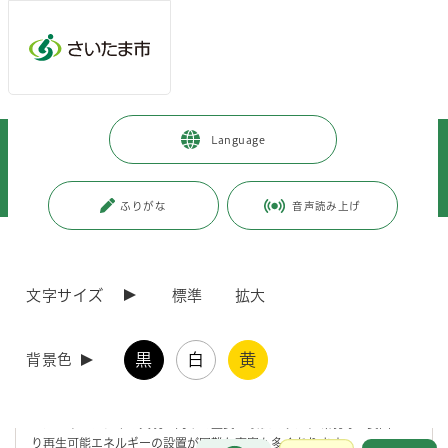
メインメニューへ移動
フッターへ移動します
メインメニューをスキップして本文へ移動
トップページ
>
暮らし・手続き
>
環境保全
>
Language
ゼロカーボン推進（地球温暖化対策）
>
【受付準備中】さいたまJ-クレジット事業（家庭用太陽光）の参加登録を募
集します
ふりがな
音声読み上げ
ページの本文です。
更新日付：2026年5月18日 / ページ番号：C120932
【受付準備中】さいたまJ-クレジット事業（家庭用
文字サイズ
標準
拡大
太陽光）の参加登録を募集します
黒
白
黄
背景色
さいたま市では、2050年二酸化炭素排出実質ゼロ（ゼロカーボンシテ
ィ）の実現に向けて、様々な取組を推進しております。
CO2を排出しない再生可能エネルギー （特に太陽光発電）の普及はゼ
ロカーボンシティの実現に向けて重要な取組ですが、環境等の要因によ
り再生可能エネルギーの設置が困難な事案も多くあります。
お問合せ
メインメニューです。