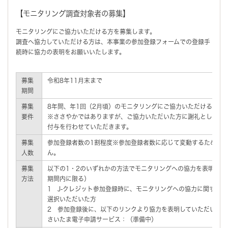
【モニタリング調査対象者の募集】
モニタリングにご協力いただける方を募集します。
調査へ協力していただける方は、本事業の参加登録フォームでの登録手
続時に協力の表明をお願いいたします。
募集
令和8年11月末まで
期間
募集
8年間、年1回（2月頃）のモニタリングにご協力いただける方
要件
※ささやかではありますが、ご協力いただいた方に謝礼として地
付与を行わせていただきます。
募集
参加登録者数の1割程度※参加登録者数に応じて変動するため、
人数
ん。
募集
以下の1・2のいずれかの方法でモニタリングへの協力を表明して
方法
期間内に限る）
1 J-クレジット参加登録時に、モニタリングへの協力に関する
選択いただいた方
2 参加登録後に、以下のリンクより協力を表明していただいた方
さいたま電子申請サービス：（準備中）