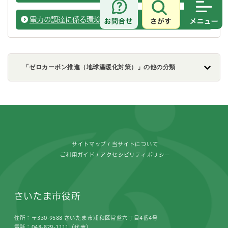
さがす
メニュ
電力の調達に係る環境配慮契約
事業者
「ゼロカーボン推進（地球温暖化対策）」の他の分類
フッターです。
サイトマップ
当サイトについて
ご利用ガイド
アクセシビリティポリシー
さいたま市役所
住所：〒330-9588 さいたま市浦和区常盤六丁目4番4号
電話：048-829-1111（代表）