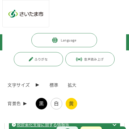
ページの本文です。
メインメニューへ移動
フッターへ移動します
メインメニューをスキップして本文へ移動
トップページ
>
暮らし・手続き
>
環境保全
>
Language
ゼロカーボン推進（地球温暖化対策）
>
事業者向けの取組
ページ番号：J006066
ふりがな
音声読み上げ
事業者向けの取組
文字サイズ
標準
拡大
環境負荷低減計画制度
事業者
黒
白
黄
背景色
事業者向けの補助金情報
事業者
脱炭素化支援に関する情報等
事業者
お問合せ
メインメニューです。