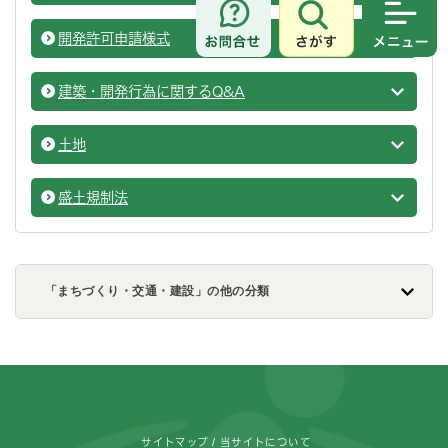
さがす
メニュ
開発許可申請様式
開発・
建築・開発行為に関するQ&A
開発・
土地
開発・
盛土規制法
開発・
「まちづくり・交通・建設」の他の分類
フッターです。
サイトマップ
当サイトについて