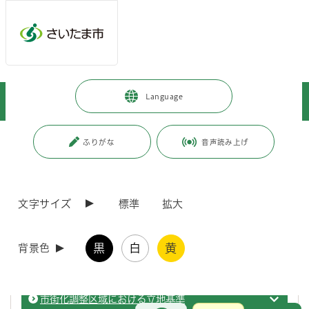
ページの本文です。
メインメニューへ移動
フッターへ移動します
メインメニューをスキップして本文へ移動
トップページ
>
事業者向けの情報
>
まちづくり・交通・建設
>
Language
開発・土地
ページ番号：J004473
ふりがな
音声読み上げ
開発・土地
文字サイズ
標準
拡大
開発許可制度
開発・
黒
白
黄
背景色
開発許可等手引書
開発・
市街化調整区域における立地基準
開発・
お問合せ
メインメニューです。