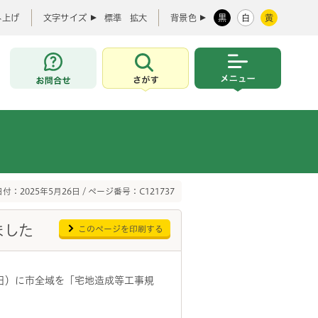
み上げ
文字サイズ
標準
拡大
背景色
黒
白
黄
お問合せ
さがす
メニュー
付：2025年5月26日 / ページ番号：C121737
ました
このページを印刷する
日）に市全域を「宅地造成等工事規