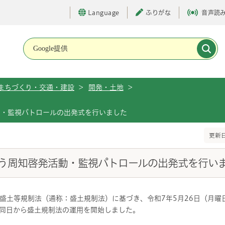
Language
ふりがな
音声読
メインメニューです。
まちづくり・交通・建設
>
開発・土地
>
動・監視パトロールの出発式を行いました
更新日
う周知啓発活動・監視パトロールの出発式を行い
盛土等規制法（通称：盛土規制法）に基づき、令和7年5月26日（月曜
同日から盛土規制法の運用を開始しました。