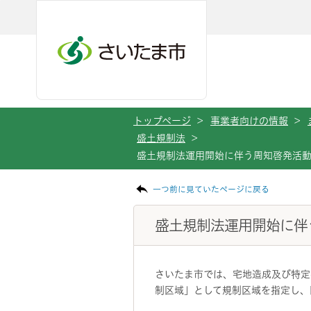
メインメニューへ移動
フッターへ移動します
メインメニューをスキップして本文へ移動
トップページ
>
事業者向けの情報
>
盛土規制法
>
盛土規制法運用開始に伴う周知啓発活
ページの本文です。
一つ前に見ていたページに戻る
盛土規制法運用開始に伴
さいたま市では、宅地造成及び特定
制区域」として規制区域を指定し、