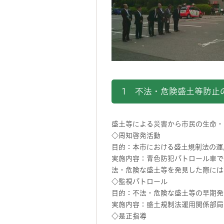
1 不法・危険盛土等防止
盛土等による災害から市民の生命・
◇周知啓発活動
目的：本市における盛土規制法の運
実施内容：青色防犯パトロール車で
法・危険な盛土等を発見した際には
◇監視パトロール
目的：不法・危険な盛土等の早期発
実施内容：盛土規制法運用関係部局
◇是正指導