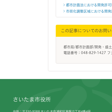
都市計画法における開発許可
市街化調整区域における開発
この記事についてのお問い
都市局/都市計画部/開発・
電話番号：048-829-1427 フ
フッターです。
さいたま市役所
住所：〒330-9588 さいたま市浦和区常盤六丁目4番4号