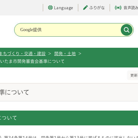
Language
ふりがな
音声読
メインメニューです。
まちづくり・交通・建設
>
開発・土地
>
いたま市開発審査会基準について
更新
準について
について