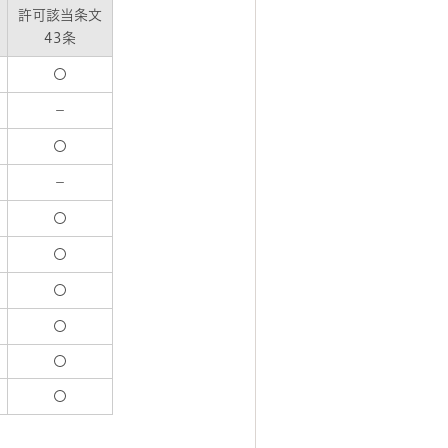
許可該当条文
43条
〇
－
〇
－
〇
〇
〇
〇
〇
〇