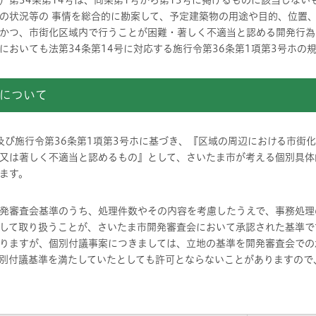
）第34条第14号は、同条第1号から第13号に掲げるものに該当しな
の状況等の 事情を総合的に勘案して、予定建築物の用途や目的、位置
かつ、市街化区域内で行うことが困難・著しく不適当と認める開発行為
においても法第34条第14号に対応する施行令第36条第1項第3号ホの
について
号及び施行令第36条第1項第3号ホに基づき、『区域の周辺における市街
又は著しく不適当と認めるもの』として、さいたま市が考える個別具体
ます。
発審査会基準のうち、処理件数やその内容を考慮したうえで、事務処理
して取り扱うことが、さいたま市開発審査会において承認された基準で
りますが、個別付議事案につきましては、立地の基準を開発審査会での
別付議基準を満たしていたとしても許可とならないことがありますので