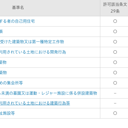
許可該当条文
基準名
29条
する者の自己用住宅
〇
張
〇
を受けた建築物又は第一種特定工作物
〇
利用されている土地における開発行為
〇
築物
〇
築物
〇
めの集会所等
〇
ル未満の墓園又は運動・レジャー施設に係る併設建築物
－
利用されている土地における建築行為等
－
祉施設等
〇