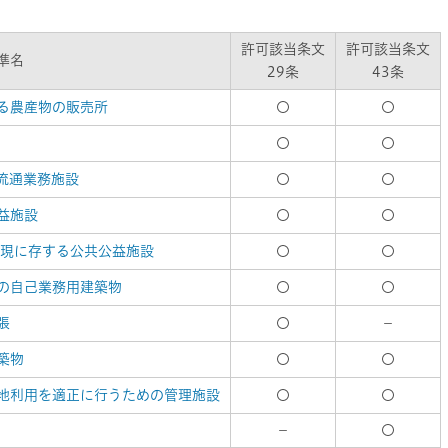
許可該当条文
許可該当条文
準名
29条
43条
る農産物の販売所
〇
〇
〇
〇
流通業務施設
〇
〇
益施設
〇
〇
ら現に存する公共公益施設
〇
〇
の自己業務用建築物
〇
〇
張
〇
－
築物
〇
〇
地利用を適正に行うための管理施設
〇
〇
－
〇