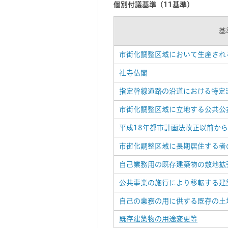
個別付議基準（11基準）
基
市街化調整区域において生産され
社寺仏閣
指定幹線道路の沿道における特定
市街化調整区域に立地する公共公
平成18年都市計画法改正以前か
市街化調整区域に長期居住する者
自己業務用の既存建築物の敷地拡
公共事業の施行により移転する建
自己の業務の用に供する既存の土
既存建築物の用途変更等