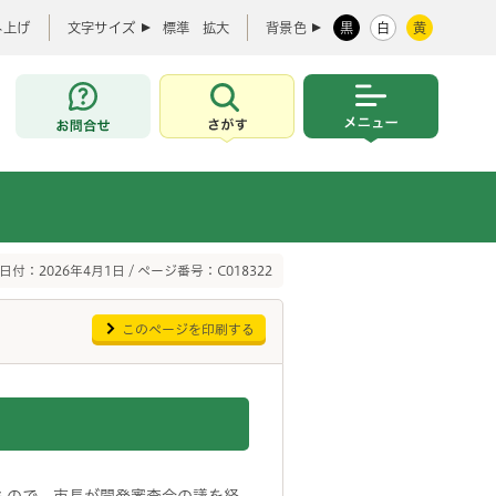
み上げ
文字サイズ
標準
拡大
背景色
黒
白
黄
お問合せ
さがす
メニュー
日付：2026年4月1日 / ページ番号：C018322
このページを印刷する