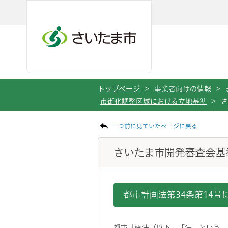
メインメニューへ移動
フッターへ移動します
メインメニューをスキップして本文へ移動
トップページ
>
事業者向けの情報
>
市街化調整区域における立地基準
>
さ
ページの本文です。
一つ前に見ていたページに戻る
さいたま市開発審査会基
都市計画法第34条第14号