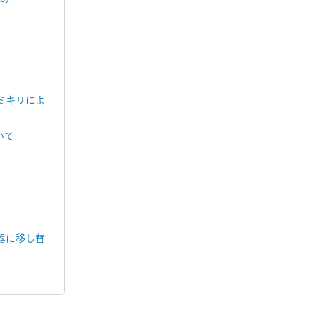
ミキリによ
いて
器に移し替