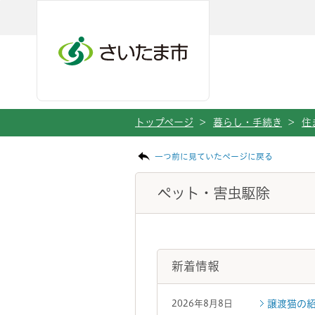
ページの本文です。
メインメニューへ移動
フッターへ移動します
メインメニューをスキップして本文へ移動
トップページ
>
暮らし・手続き
>
住
一つ前に見ていたページに戻る
ペット・害虫駆除
新着情報
譲渡猫の
2026年8月8日