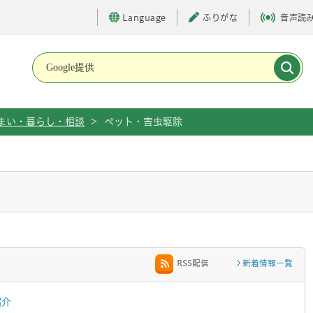
Language
ふりがな
音声読
メインメニューです。
まい・暮らし・相談
>
ペット・害虫駆除
新着情報一覧
RSS配信
紹介