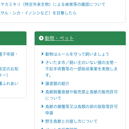
ツヤカミキリ（特定外来生物）による被害等の確認について
（サル・シカ・イノシシなど）を目撃したら
動物・ペット
電子申請・
動物はルールを守って飼いましょう
さいたま市／飼い主のいない猫の去勢・
改定のお知
不妊手術費等の一部助成事業を実施しま
ター）
す。
護ふれあい
譲渡猫の紹介
鳥獣飼養登録や販売禁止鳥獣の販売許可
について
鳥獣の捕獲等又は鳥類の卵の採取等許可
申請
野生鳥獣との接し方について