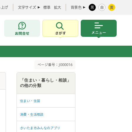
み上げ
文字サイズ
標準
拡大
背景色
黒
白
黄
お問合せ
さがす
メニュー
ページ番号：J000016
「住まい・暮らし・相談」
の他の分類
住まい・住居
消費・生活相談
さいたま市みんなのアプリ