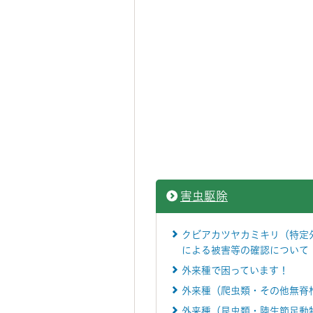
害虫駆除
クビアカツヤカミキリ（特定
による被害等の確認について
外来種で困っています！
外来種（爬虫類・その他無脊
外来種（昆虫類・陸生節足動