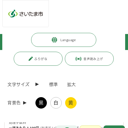
メインメニューへ移動
フッターへ移動します
メインメニューをスキップして本文へ移動
トップページ
>
暮らし・手続き
>
上下水道・ごみ
>
Language
家庭で出るごみ・し尿
>
小動物の死体処理
>
犬、猫などの死体処理
ページの本文です。
更新日付：2026年7月9日 / ページ番号：C000004
ふりがな
音声読み上げ
犬、猫などの死体処理
文字サイズ
標準
拡大
ペットとして飼育されていた犬や猫などの小動物が死亡し、その死体の
処理を希望される場合は、
お住まいの区役所くらし応援室
へお申し込
みください。
黒
白
黄
また、
道路上などで発見された飼い主のいない犬や猫などの死体につい
背景色
ても、区役所くらし応援室へお申し込みください。
処理手数料
お問合せ
一頭あたり 1,100円
(お支払いは
現金のみ
です。お釣りのないよう、ご
メインメニューです。