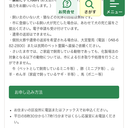
協力をお願いいたします。）
さがす
メニュ
・飼い主のいない犬・猫などの死体の回収は無料です。
・市に登録している飼い犬が死亡した場合は、あわせて犬の死亡届をご
提出ください。電子申請も受け付けています。
・遺骨の返却はできません。
・個別火葬や遺骨の返却を希望される場合は、大宮聖苑（電話：048-6
82-2800）または民間のペット霊園へ直接ご依頼ください。
・さいたま市では、ご家庭で飼育している動物であっても、化製場法の
対象となる以下の動物については、市による引き取りや処理を行うこと
ができません。
牛（ペットとして飼育しているミニ牛等）、豚（ミニブタ等）、山
羊・めん羊（家庭で飼っているヤギ・羊等）、馬（ポニー等）
お申し込み方法
お住まいの区役所に電話またはファックスでお申込ください。
平日の8時30分から17時15分まではくらし応援室にお電話くださ
い。