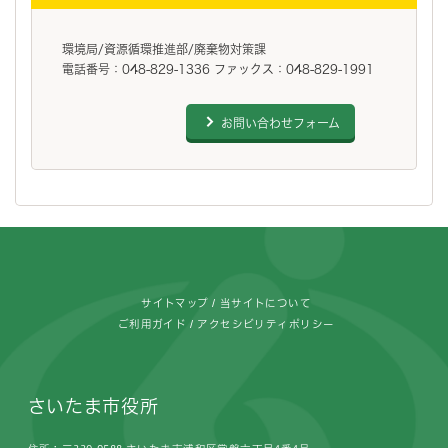
環境局/資源循環推進部/廃棄物対策課
電話番号：048-829-1336 ファックス：048-829-1991
お問い合わせフォーム
フッターです。
サイトマップ
当サイトについて
ご利用ガイド
アクセシビリティポリシー
さいたま市役所