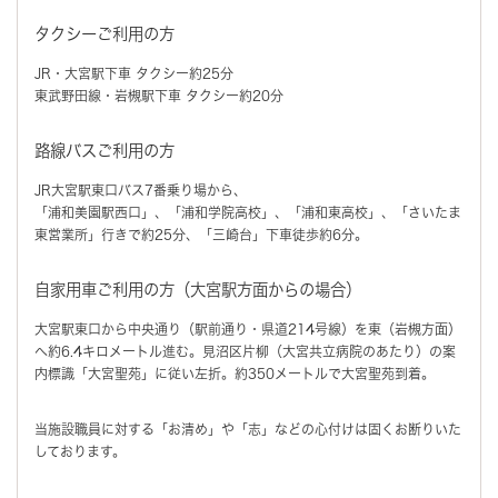
タクシーご利用の方
JR・大宮駅下車 タクシー約25分
東武野田線・岩槻駅下車 タクシー約20分
路線バスご利用の方
JR大宮駅東口バス7番乗り場から、
「浦和美園駅西口」、「浦和学院高校」、「浦和東高校」、「さいたま
東営業所」行きで約25分、「三崎台」下車徒歩約6分。
自家用車ご利用の方（大宮駅方面からの場合）
大宮駅東口から中央通り（駅前通り・県道214号線）を東（岩槻方面）
へ約6.4キロメートル進む。見沼区片柳（大宮共立病院のあたり）の案
内標識「大宮聖苑」に従い左折。約350メートルで大宮聖苑到着。
当施設職員に対する
「お清め」や「志」
などの心付けは
固くお断りいた
しております。