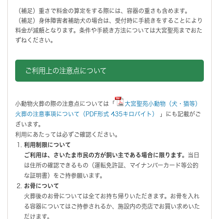
（補足）重さで料金の算定をする際には、容器の重さも含めます。
（補足）身体障害者補助犬の場合は、受付時に手続きをすることにより
料金が減額となります。条件や手続き方法については大宮聖苑までおた
ずねください。
ご利用上の注意点について
小動物火葬の際の注意点については「
大宮聖苑小動物（犬・猫等）
火葬の注意事項について（PDF形式 435キロバイト）
」にも記載がご
ざいます。
利用にあたっては必ずご確認ください。
利用制限について
ご利用は、さいたま市民の方が飼い主である場合に限ります。
当日
は住所の確認できるもの（運転免許証、マイナンバーカード等公的
な証明書）をご持参願います。
お骨について
火葬後のお骨については全てお持ち帰りいただきます。お骨を入れ
る容器についてはご持参されるか、施設内の売店でお買い求めいた
だけます。