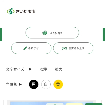
メインメニューへ移動
フッターへ移動します
メインメニューをスキップして本文へ移動
トップページ
>
暮らし・手続き
>
住まい・暮らし・相談
>
Language
ペット・害虫駆除
>
動物・ペット
>
大宮聖苑小動物火葬のご案内
ページの本文です。
更新日付：2025年12月3日 / ページ番号：C001654
ふりがな
音声読み上げ
大宮聖苑小動物火葬のご案内
文字サイズ
標準
拡大
大宮聖苑では、一般火葬とは別に小動物の火葬を行っています。
これは、
飼い主がさいたま市民でお骨を持ち帰る方
を対象に火葬してい
るものです。
黒
白
黄
背景色
一般火葬のご案内はこちらをクリックしてください。
お問合せ
メインメニューです。